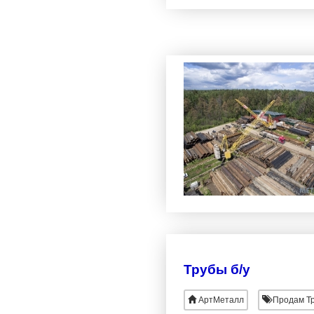
Трубы б/у
АртМеталл
Продам Тр