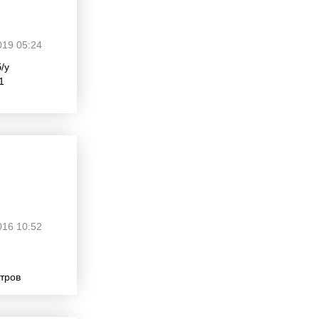
019 05:24
/у
1
016 10:52
етров