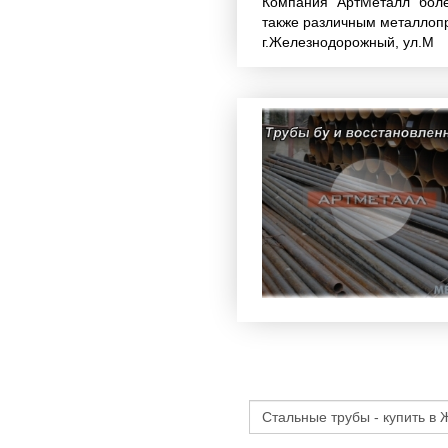
Компания "АртМеталл" боле
также различным металлопр
г.Железнодорожный, ул.М