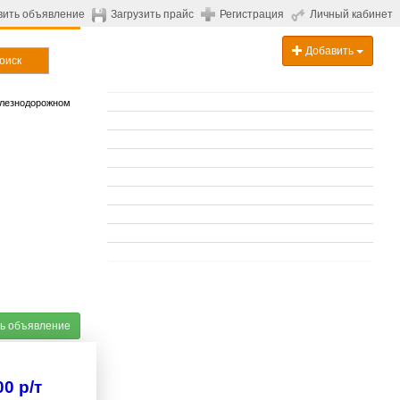
вить объявление
Загрузить прайс
Регистрация
Личный кабинет
Добавить
оиск
елезнодорожном
ь объявление
0 р/т