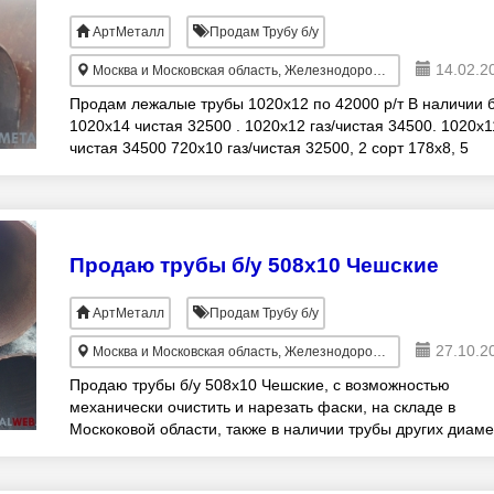
АртМеталл
Продам Трубу б/у
14.02.2
Москва и Московская область, Железнодорожный
Продам лежалые трубы 1020х12 по 42000 р/т В наличии б
1020х14 чистая 32500 . 1020х12 газ/чистая 34500. 1020х1
чистая 34500 720х10 газ/чистая 32500, 2 сорт 178х8, 5
лежалая 39500 Также много лежалой
Продаю трубы б/у 508х10 Чешские
АртМеталл
Продам Трубу б/у
27.10.2
Москва и Московская область, Железнодорожный
Продаю трубы б/у 508х10 Чешские, с возможностью
механически очистить и нарезать фаски, на складе в
Москоковой области, также в наличии трубы других диам
5000 тонн.