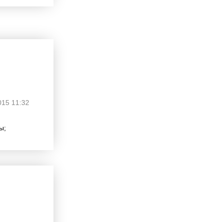
015 11:32
ы;