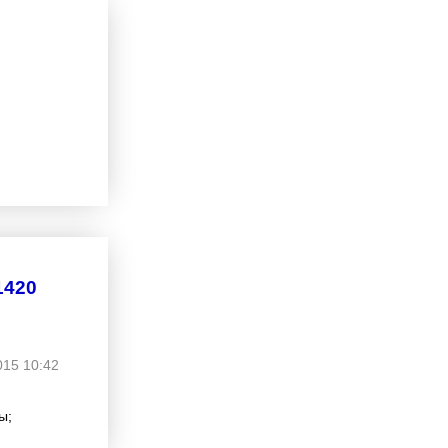
я
1420
015 10:42
ы;