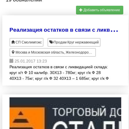
Добавить объявление
Р
еализация остатков в связи с ликвидацией склада
СП Смолимпэкс
Продам Круг нержавеющий
Москва и Московская область, Железнодорожный
25.01.2017 13:23
Реализация остатков в связи с ликвидацией склада:
круг х/т Ф 10 калибр. 30Х13 - 780кг; круг г/к Ф 28
40Х13 - 75кг; круг г/к Ф 32 40Х13 – 1 685кг; круг г/к Ф
55 40Х13 - 707кг; круг г/к Ф 60 40Х13 – 7 0