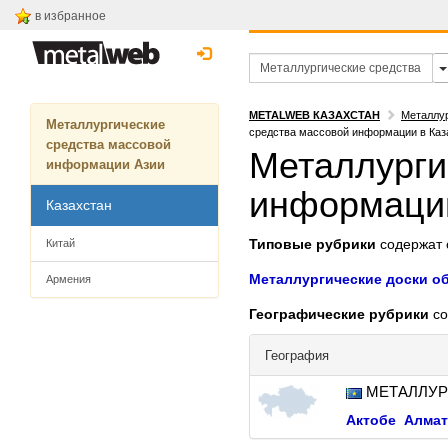
в избранное
METALWEB КАЗАХСТАН
Металлур
Металлургические
средства массовой информации в Каз
средства массовой
Металлурги
информации Азии
информации
Казахстан
Типовые рубрики
содержат с
Китай
Металлургические доски о
Армения
Географические рубрики
со
География
МЕТАЛЛУР
Актобе
Алма