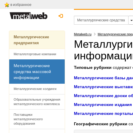
в избранное
Metalweb.ru
Металлургические пре
Металлургические
Металлурги
предприятия
информаци
Металлоторговые компании
Металлургические
Типовые рубрики
содержат с
средства массовой
информации
Металлургические базы да
Металлургические выставк
Металлургические холдинги
Металлургические доски о
Образовательные учреждения
металлургического комплекса
Металлургические издания
Металлургические порталы
Поставщики
металлургического
Географические рубрики
со
оборудования