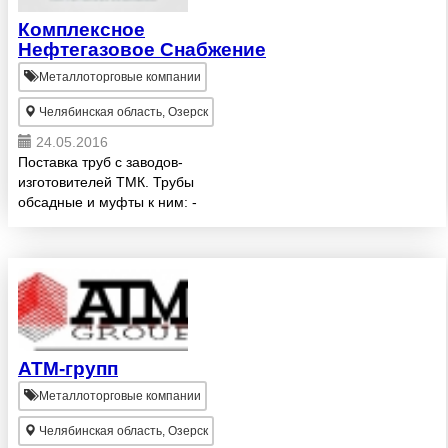
Комплексное
Нефтегазовое Снабжение
Металлоторговые компании
Челябинская область, Озерск
24.05.2016
Поставка труб с заводов-
изготовителей ТМК. Трубы
обсадные и муфты к ним: -
ГОСТ632-80, ТУ14-162-13-95,
ф114-324, гр.пр.Д, Е, Л, М, тип
резьбы ОТТМ, ОТТГ «Баттресс»;
- ТУ14-157-47-97, ТУ14-3Р-29-
200...
АТМ-групп
Металлоторговые компании
Челябинская область, Озерск