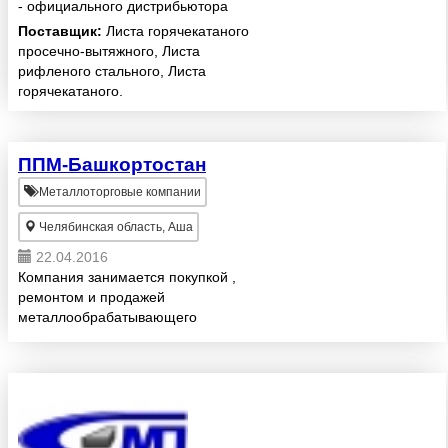
- официального дистрибьютора
ОАО «Ашинский
Поставщик:
Листа горячекатаного
металлургический завод»: 09Г2С
просечно-вытяжного, Листа
(до15 категории) СТ3СП (до 5
рифленого стального, Листа
категории); СТ45; СТ20; СТ10;
горячекатаного.
Судов...
ППМ-Башкортостан
Металлоторговые компании
Челябинская область, Аша
22.04.2016
Компания занимается покупкой ,
ремонтом и продажей
металлообрабатывающего
оборудования.