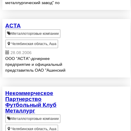
металлургический завод" по
реализации углеродистого
горячекатанного листа Марок
Ст3, Ст20, Ст20К, Ст45, 09Г2С,
АСТА
30ХГСА, 40Х толщиной от 2 до
130мм а также заку...
Металлоторговые компании
Челябинская область, Аша
28.08.2006
ООО "АСТА"-дочернее
предприятие и официальный
представитель ОАО "Ашинский
металлургический завод".
Предлагаем лист г/к
производства ОАО "АМЗ" марок
Некоммерческое
сталей ст3сп, ст10, ст20, ст45,
Партнерство
20К, 09Г2С, 16ГС, ...
Футбольный Клуб
Металлург
Металлоторговые компании
Челябинская область, Аша