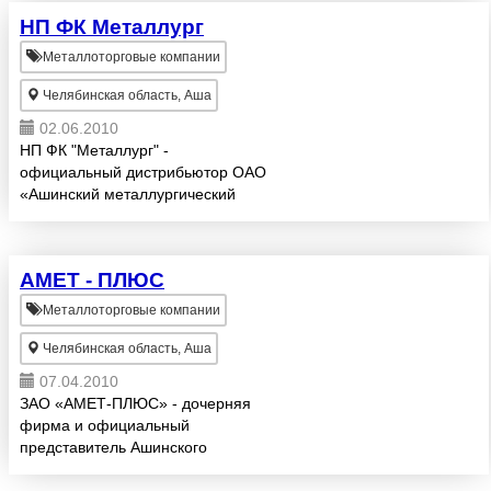
листовой прокат различных
НП ФК Металлург
марок сталей, Ст3, 10, 20, 45,
09Г2С, 20К, 40Х...
Металлоторговые компании
Челябинская область, Аша
02.06.2010
НП ФК "Металлург" -
официальный дистрибьютор ОАО
«Ашинский металлургический
завод» принимает от
организаций, заводов,
предприятий заказы и заявки на
АМЕТ - ПЛЮС
поставку металлопроката: г/к х/к
лист всех марок и ...
Металлоторговые компании
Челябинская область, Аша
07.04.2010
ЗАО «АМЕТ-ПЛЮС» - дочерняя
фирма и официальный
представитель Ашинского
металлургического завода,