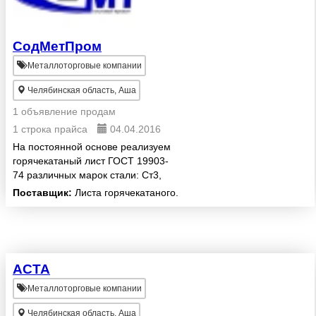
СодМетПром
Металлоторговые компании
Челябинская область, Аша
1 объявление продам
1 строка прайса
04.04.2016
На постоянной основе реализуем
горячекатаный лист ГОСТ 19903-
74 различных марок стали: Ст3,
10, 20, 45, 20К, 40Х, 30ХГСА,
Поставщик:
Листа горячекатаного.
09Г2С, 10ХСНД, 60С2А и т.д.
толщиной от 2 до 140мм,
рифленый лист Ст3 и 09Г2С ...
АСТА
Металлоторговые компании
Челябинская область, Аша