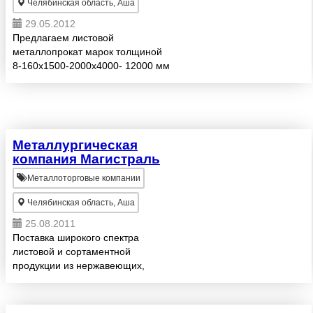
Челябинская область, Аша
29.05.2012
Предлагаем листовой
металлопрокат марок толщиной
8-160х1500-2000х4000- 12000 мм
Ст.3 сп, 10, 20, 45, 09Г2С, 40Х,
30ХГСА, 20К и прокат для
судостроения . Сборные вагоны
(10 позиций) . Оплата по догово...
Металлургическая
компания Магистраль
Металлоторговые компании
Челябинская область, Аша
25.08.2011
Поставка широкого спектра
листовой и сортаментной
продукции из нержавеющих,
коррозионно-стойких,
жаростойких и жаропрочных
сталей и сплавов с химическим