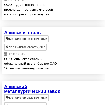
06.12.2013
ООО "ТД "Ашинская сталь"
предлагает поставить листовой
металлопрокат производства
ОАО «Ашинский
Металлургический Завод» марок
сталей: Ст3, 20, С255, 09Г2С,
Ашинская сталь
С345, 45, 30ХГСА, 65Г, 40Х, 20К,
45Х, 30Х, ...
Металлоторговые компании
Челябинская область, Аша
12.07.2012
ООО "Ашинская сталь" -
официальный дистрибьютор ОАО
"Ашинский металлургический
завод". Лист ст.3, С255, 5, 10-50,
09Г2С до 15 категории, С345,
17Г1С, 30-65Г, 30ХГСА, 10ХСНД,
Ашинский
40Х и др. Лист г/к 2, 0...
металлургический завод
Металлоторговые компании