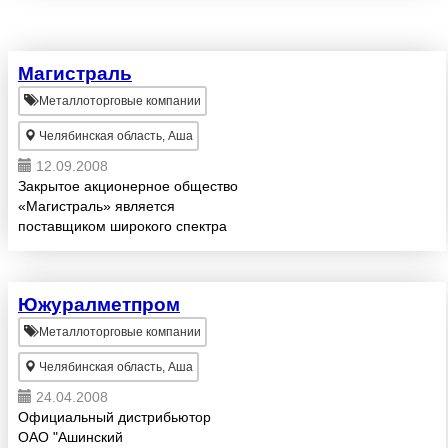
реализует металлопрокат
производства ОАО АМЗ: Ст 3сп,
10, 20, 20К, 35, 45, 40Х, 65Г,
09Г2С, 10ХСНД, 30...
Магистраль
Металлоторговые компании
Челябинская область, Аша
12.09.2008
Закрытое акционерное общество
«Магистраль» является
поставщиком широкого спектра
продукции из нержавеющих,
коррозионно-стойких и
жаропрочных марок сталей.
Южуралметпром
Прокат листовой из углеродистой,
низколеги...
Металлоторговые компании
Челябинская область, Аша
24.04.2008
Официальный дистрибьютор
ОАО "Ашинский