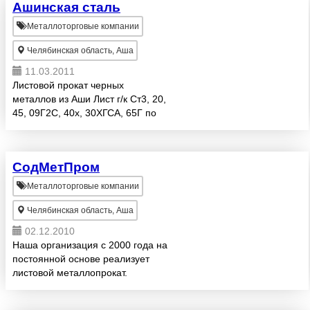
Ашинская сталь
составом по ГОСТ 5632-72,
12Х25Н16Г7АР (ЭИ835), ...
Металлоторговые компании
Челябинская область, Аша
11.03.2011
Листовой прокат черных
металлов из Аши Лист г/к Ст3, 20,
45, 09Г2С, 40х, 30ХГСА, 65Г по
ценам завода изготовителя
Листовой прокат черных
металлов на внешний рынок
СодМетПром
Марки стали S235JRG2, RSt37-2,
S2...
Металлоторговые компании
Челябинская область, Аша
02.12.2010
Наша организация с 2000 года на
постоянной основе реализует
листовой металлопрокат.
Ассортимент предлагаемой
продукции включает в себя