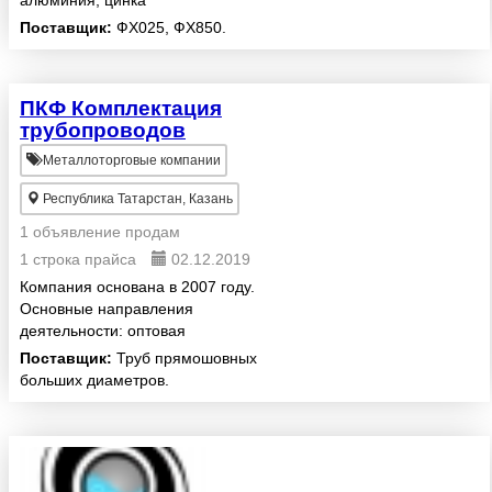
алюминия, цинка
Поставщик:
ФХ025, ФХ850.
ПКФ Комплектация
трубопроводов
Металлоторговые компании
Республика Татарстан, Казань
1 объявление продам
1 строка прайса
02.12.2019
Компания основана в 2007 году.
Основные направления
деятельности: оптовая
реализация полиэтиленовых труб
Поставщик:
Труб прямошовных
и фитингов из ПЭ 80 и ПЭ 100
больших диаметров.
для водоснабжения,
газоснабжения и канализации;
оптовая реализация...