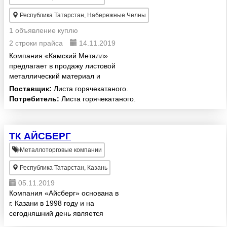
Республика Татарстан, Набережные Челны
1 объявление куплю
2 строки прайса
14.11.2019
Компания «Камский Металл»
предлагает в продажу листовой
металлический материал и
заготовки под штамповку любого
Поставщик:
Листа горячекатаного.
размера по низким ценам и
Потребитель:
Листа горячекатаного.
высокого качества, марки ст 3, ст
20, 09Г2С для производственн...
ТК АЙСБЕРГ
Металлоторговые компании
Республика Татарстан, Казань
05.11.2019
Компания «Айсберг» основана в
г. Казани в 1998 году и на
сегодняшний день является
одним из ведущих трейдеров на