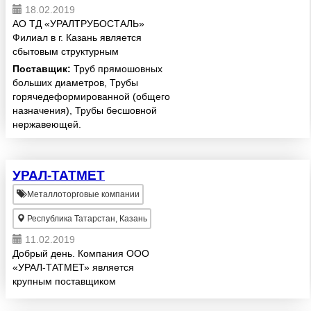
18.02.2019
АО ТД «УРАЛТРУБОСТАЛЬ»
Филиал в г. Казань является
сбытовым структурным
подразделением ОАО
Поставщик:
Труб прямошовных
«Первоуральский Новотрубный
больших диаметров, Трубы
завод», ОАО «Челябинский
горячедеформированной (общего
трубопрокатный завод». Нашими
назначения), Трубы бесшовной
потребителями являются пре...
нержавеющей.
УРАЛ-ТАТМЕТ
Металлоторговые компании
Республика Татарстан, Казань
11.02.2019
Добрый день. Компания ООО
«УРАЛ-ТАТМЕТ» является
крупным поставщиком
металлолома на
металлургические комбинаты