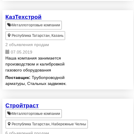
фольга алюминивая, проволка
медная и латунь, прокат
КазТехстрой
титана(лист...
Металлоторговые компании
Республика Татарстан, Казань
2 объявления продам
07.05.2019
Наша компания занимается
производством и калибровкой
газового оборудования
Поставщик:
Трубопроводной
арматуры, Стальных задвижек.
Стройтраст
Металлоторговые компании
Республика Татарстан, Набережные Челны
6 объявлений продам