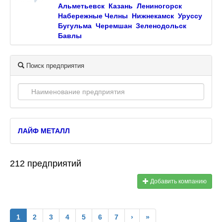
Альметьевск
Казань
Лениногорск
Набережные Челны
Нижнекамск
Уруссу
Бугульма
Черемшан
Зеленодольск
Бавлы
Поиск предприятия
ЛАЙФ МЕТАЛЛ
212 предприятий
Добавить компанию
1
2
3
4
5
6
7
›
»