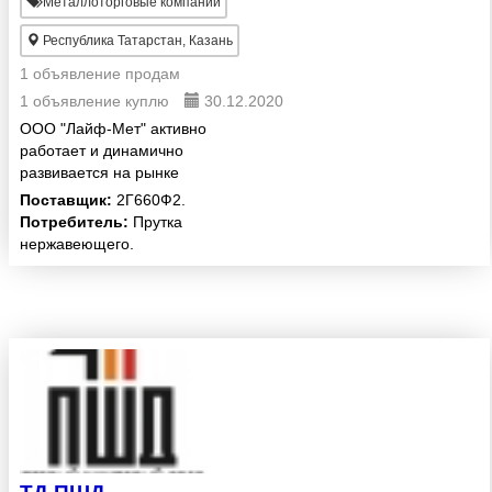
Металлоторговые компании
Республика Татарстан, Казань
1 объявление продам
1 объявление куплю
30.12.2020
ООО "Лайф-Мет" активно
работает и динамично
развивается на рынке
инструментальных и
Поставщик:
2Г660Ф2.
конструкционных легированных
Потребитель:
Прутка
сталей с 2006 года. Наша
нержавеющего.
компания специализируется на
поставках инструментальных,
штам...