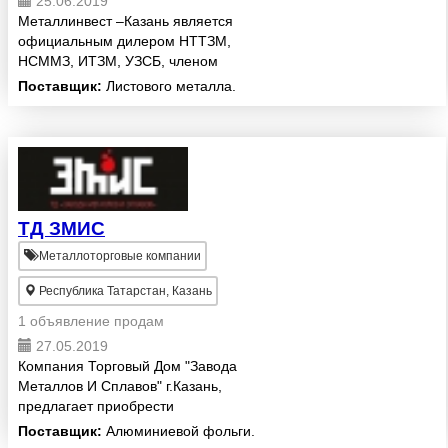
25.06.2019
Металлинвест –Казань является
официальным дилером НТТЗМ,
НСММЗ, ИТЗМ, УЗСБ, членом
РСПМ и занимает лидирующие
Поставщик:
Листового металла.
места в рейтинге
металлоторгующих компаний
России в номинации “Лучший
металлоторговец”. О...
ТД ЗМИС
Металлоторговые компании
Республика Татарстан, Казань
1 объявление продам
27.05.2019
Компания Торговый Дом "Завода
Металлов И Сплавов" г.Казань,
предлагает приобрести
титановый прокат по самым
Поставщик:
Алюминиевой фольги.
приемлемым ценам. В наличии