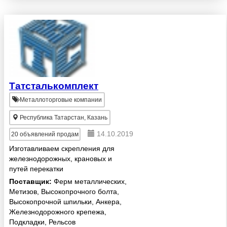
рынке нержавеющего трубного
металлопроката России.
Основное направление
деятельности ко...
Татсталькомплект
Металлоторговые компании
Республика Татарстан, Казань
14.10.2019
20
объявлений продам
Изготавливаем скрепления для
железнодорожных, крановых и
путей перекатки
трансформаторов: - Планки
Поставщик:
Ферм металлических,
упорно-прижимные для рельс
Метизов, Высокопрочного болта,
Р-65, Р-50, Р-43, Р-24, Р-18,
Высокопрочной шпильки, Анкера,
КР-70, КР-80, КР-100, КР-120,
Железнодорожного крепежа,
КР-140 - Приж...
Подкладки, Рельсов