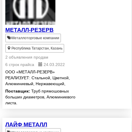
МЕТАЛЛ-РЕЗЕРВ
Металлоторговые компании
Республика Татарстан, Казань
2 объявления продам
6 строк прайса
24.03.2022
ООО «МЕТАЛЛ-РЕЗЕРВ»
РЕАЛИЗУЕТ: Стальной, Цветной,
Алюминиевый, Нержавеющий,
Титановый Прокат, Спецстали,
Поставщик:
Труб прямошовных
Спецсплавы, Ферросплавы,
больших диаметров, Алюминиевого
Чугун, Инструмент
листа.
Металлорежущий, Задвижки,
Трубы, Трубопроводная Арма...
ЛАЙФ МЕТАЛЛ