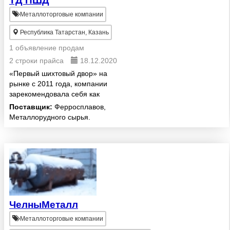
ТД ПШД
Металлоторговые компании
Республика Татарстан, Казань
1 объявление продам
2 строки прайса
18.12.2020
«Первый шихтовый двор» на
рынке с 2011 года, компании
зарекомендовала себя как
надежного поставщика
Поставщик:
Ферросплавов,
ферросплавов. Мы работаем с
Металлорудного сырья.
ведущими металлургическими
предприятиями РТ и РФ, в том
числе НПК АО «Ур...
ЧелныМеталл
Металлоторговые компании