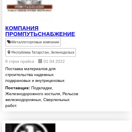
КОМПАНИЯ
ПРОМПУТЬСНАБЖЕНИЕ
Металлоторговые компании
Республика Татарстан, Зеленодольск
8 строк прайса
01.04.2022
Поставка материалов для
строительства надежных
подкрановых и внутрицеховых
путей и путей между
Поставщик:
Подкладки,
производственными
Железнодорожного костыля, Рельсов
помещениями. Предоставляем
железнодорожных, Сверлильных
услуги по подготовке рельс к
работ.
укладке: фрезеруем под т...