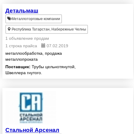
наших партнеров. Вследствие
Детальмаш
чего мы имеем большие
преференции при покупке
Металлоторговые компании
сортового метал...
Республика Татарстан, Набережные Челны
1 объявление продам
1 строка прайса
07.02.2019
металлообработка, продажа
металлопроката
Поставщик:
Трубы цельнотянутой,
Швеллера гнутого.
Стальной Арсенал