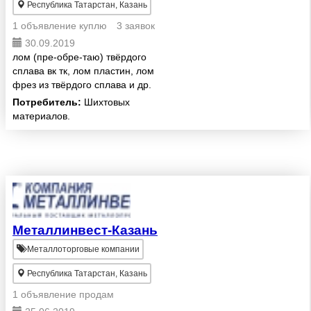
Республика Татарстан, Казань
1 объявление куплю
3 заявок
30.09.2019
лом (пре-обре-таю) твёрдого
сплава вк тк, лом пластин, лом
фрез из твёрдого сплава и др.
Цена договорная в зависимости
Потребитель:
Шихтовых
от объёма. А так же другие.Лом
материалов.
вольфрама, молибдена , отходы
содержащие W и Mo. ...
Металлинвест-Казань
Металлоторговые компании
Республика Татарстан, Казань
1 объявление продам