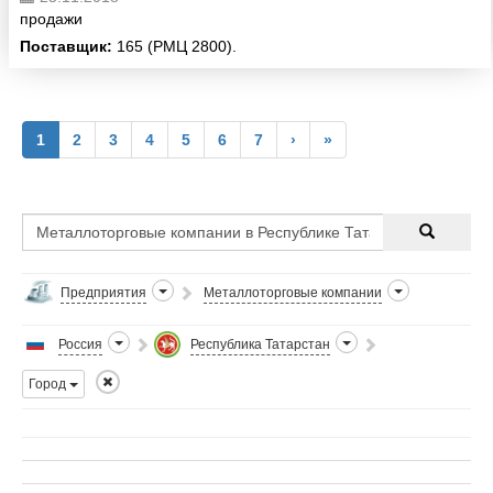
продажи
Поставщик:
165 (РМЦ 2800).
1
2
3
4
5
6
7
›
»
Предприятия
Металлоторговые компании
Россия
Республика Татарстан
Город