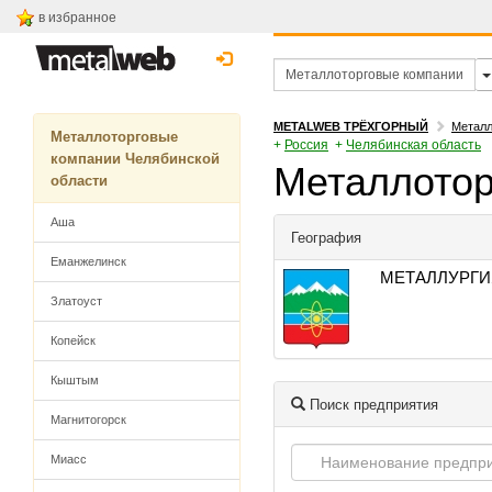
в избранное
METALWEB ТРЁХГОРНЫЙ
Металл
Металлоторговые
+
Россия
+
Челябинская область
компании Челябинской
Металлотор
области
Аша
География
Еманжелинск
МЕТАЛЛУРГИ
Златоуст
Копейск
Кыштым
Поиск предприятия
Магнитогорск
Миасс