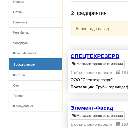
Озерск
Сатка
2 предприятия
Снежинск
Более года назад
Челябинск
Чебаркуль
Катав-Ивановск
СПЕЦТЕХРЕЗЕРВ
Трёхгорный
Металлоторговые компании
1 объявление продам
18.
Карталы
ООО "Спецтехрезерв"
Сим
Поставщик:
Трубы горячедеф
Троицк
Южноуральск
Элемент-Фасад
Металлоторговые компании
1 объявление продам
16.