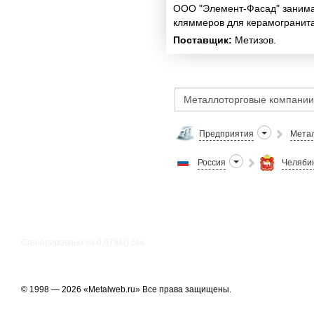
ООО "Элемент-Фасад" занима
кляммеров для керамогранита
Поставщик:
Метизов.
Предприятия
Метал
Россия
Челябин
Сгенерировано за 0.0784() cек.
© 1998 — 2026 «Metalweb.ru» Все права защищены.