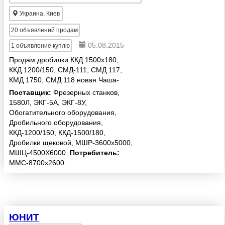
Украина, Киев
20
объявлений продам
05.08.2015
1
объявление куплю
Продам дробилки ККД 1500x180,
ККД 1200/150, СМД-111, СМД 117,
КМД 1750, СМД 118 новая Чаша-
Кольцо на ККД 1500/180 нижняя и
Поставщик:
Фрезерных станков,
верхняя новая Эксцентрик
1580Л, ЭКГ-5А, ЭКГ-8У,
дробилки ККД 1500x180 - новый
Обогатительного оборудования,
Конус дроб...
Дробильного оборудования,
ККД-1200/150, ККД-1500/180,
Дробилки щековой, МШР-3600х5000,
МШЦ-4500Х6000.
Потребитель:
ММС-8700х2600.
ЮНИТ