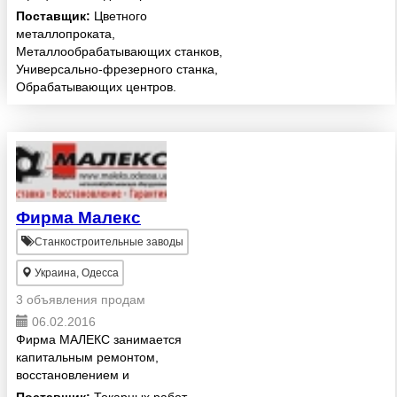
производственной компании Isel
Поставщик:
Цветного
Germany.Поставляем на рынок
металлопроката,
Украины станки с ЧПУ,
Металлообрабатывающих станков,
комплектующие, алюминиевый
Универсально-фрезерного станка,
профиль, а также ши...
Обрабатывающих центров.
Фирма Малекс
Станкостроительные заводы
Украина, Одесса
3 объявления продам
06.02.2016
Фирма МАЛЕКС занимается
капитальным ремонтом,
восстановлением и
модернизацией