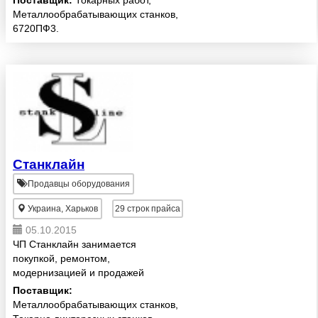
Поставщик:
Токарных работ,
металлообрабатывающего
Металлообрабатывающих станков,
оборудования, специализируясь
6720ПФ3.
на сложном высокоточном
оборудовании с ЧПУ;
заинтересована в покупке ...
Станклайн
Продавцы оборудования
Украина, Харьков
29
строк прайса
05.10.2015
ЧП Станклайн занимается
покупкой, ремонтом,
модернизацией и продажей
металлообрабатывающего и
Поставщик:
кузнечно-прессового
Металлообрабатывающих станков,
оборудования.