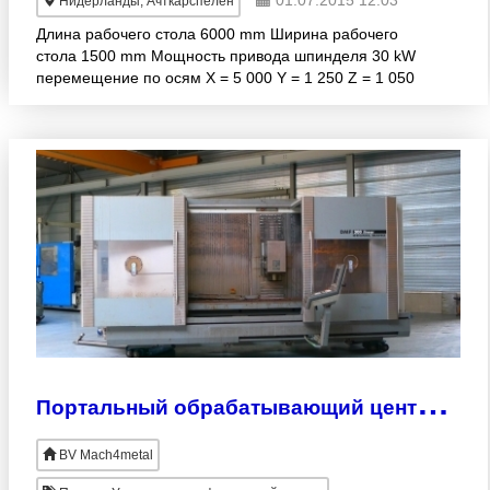
Нидерланды, Ачткарспелен
Длина рабочего стола 6000 mm Ширина рабочего
стола 1500 mm Мощность привода шпинделя 30 kW
перемещение по осям X = 5 000 Y = 1 250 Z = 1 050
Предлагаемое нами оборудование / станки яв
П
ортальный обрабатывающий центр DMF 300 linear Deckel Maho с ЧПУ Siemens 840D Powerline
BV Mach4metal