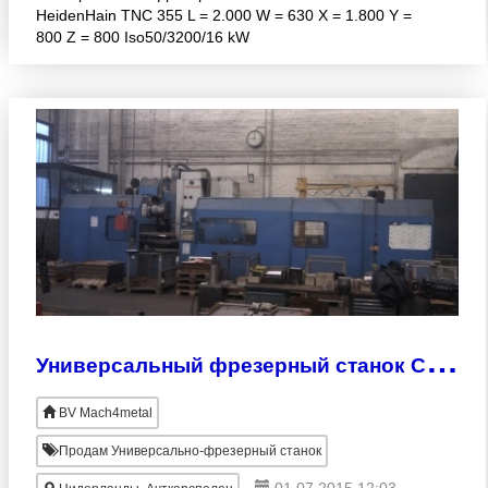
HeidenHain TNC 355 L = 2.000 W = 630 X = 1.800 Y =
800 Z = 800 Iso50/3200/16 kW
У
ниверсальный фрезерный станок Соралюс Soraluce FS 5000 TNC 415 in 5 Axis c конвейером для стружки
BV Mach4metal
Продам Универсально-фрезерный станок
01.07.2015 12:03