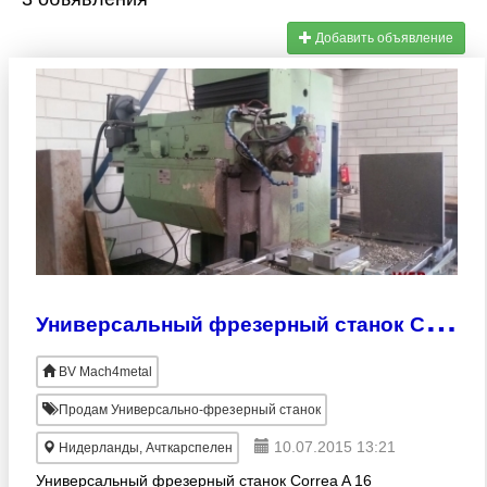
Добавить объявление
У
ниверсальный фрезерный станок Correa A 16 HeidenHain TNC 355
BV Mach4metal
Продам Универсально-фрезерный станок
10.07.2015 13:21
Нидерланды, Ачткарспелен
Универсальный фрезерный станок Correa A 16