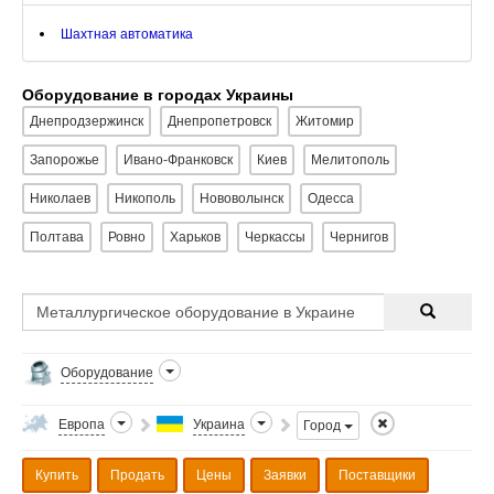
Шахтная автоматика
Оборудование в городах Украины
Днепродзержинск
Днепропетровск
Житомир
Запорожье
Ивано-Франковск
Киев
Мелитополь
Николаев
Никополь
Нововолынск
Одесса
Полтава
Ровно
Харьков
Черкассы
Чернигов
Оборудование
Европа
Украина
Город
Купить
Продать
Цены
Заявки
Поставщики