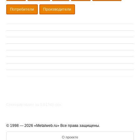
Потребители
Производители
Сгенерировано за 0.8134() cек.
© 1998 — 2026 «Metalweb.ru» Все права защищены.
О проекте