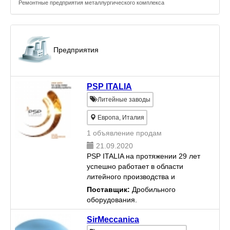
Ремонтные предприятия металлургического комплекса
Предприятия
PSP ITALIA
Литейные заводы
Европа, Италия
1 объявление продам
21.09.2020
PSP ITALIA на протяжении 29 лет
успешно работает в области
литейного производства и
предлагает своим клиентам
Поставщик:
Дробильного
широкий ассортимент продукции,
оборудования.
включающей в себя в том числе
(но не ограничиваясь) молотки...
SirMeccanica