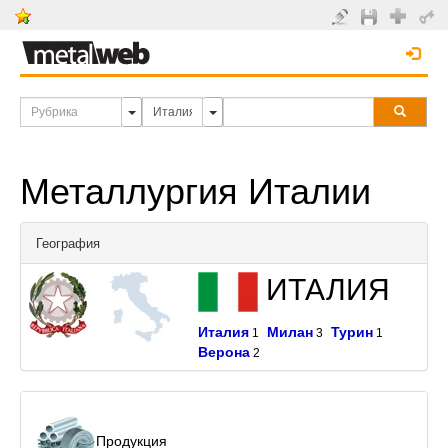
Металлургия Италии
География
ИТАЛИЯ
Италия
Милан
Турин
1
3
1
Верона
2
Продукция