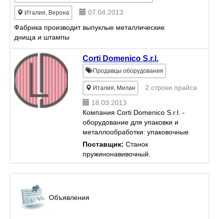
Изготовление режущего
инструмента п...
07.04.2013
Италия, Верона
Фабрика производит выпуклые металлические
днища и штампы
Corti Domenico S.r.l.
Продавцы оборудования
2 строки прайса
Италия, Милан
18.03.2013
Компания Corti Domenico S.r.l. -
оборудование для упаковки и
металлообработки: упаковочные
линии и машины,
Поставщик:
Станок
пружинонавивочные станки,
пружинонавивочный.
станки для контроля качества и
осадки пружин,
торцешлифовальные ста...
Объявления