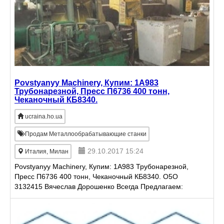
Povstyanyy Machinery, Купим: 1А983
Трубонарезной, Пресс П6736 400 тонн,
Чеканочный КБ8340.
ucraina.ho.ua
Продам Металлообрабатывающие станки
29.10.2017 15:24
Италия, Милан
Povstyanyy Machinery, Купим: 1А983 Трубонарезной,
Пресс П6736 400 тонн, Чеканочный КБ8340. O5О
3132415 Вячеслав Дорошенко Всегда Предлагаем:
Металлообрабатывающие станки Оборудование