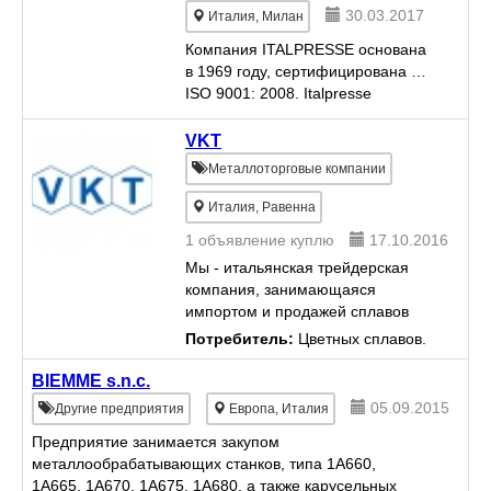
30.03.2017
Италия, Милан
Компания ITALPRESSE основана
в 1969 году, сертифицирована EN
ISO 9001: 2008. Italpresse
производит гидравлические
машины высокого давления и
VKT
автоматические рабочие острова
Металлоторговые компании
для процесса литья легких сп...
Италия, Равенна
1 объявление куплю
17.10.2016
Мы - итальянская трейдерская
компания, занимающаяся
импортом и продажей сплавов
цветных металлов на территории
Потребитель:
Цветных сплавов.
Италии. Рынок Италии - второй
по потреблению алюминиевых и
BIEMME s.n.c.
медных сплавов в Европе. На
05.09.2015
Другие предприятия
Европа, Италия
се...
Предприятие занимается закупом
металлообрабатывающих станков, типа 1А660,
1А665, 1А670, 1А675, 1А680, а также карусельных