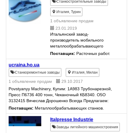
Станкостроительные заводы
Италия, Турин
1 объявление продам
23.01.2019
Итальянский завод-
производитель мобильного
металлообрабатывающего
оборудования.
Поставщик:
Расточных работ.
ucraina.ho.ua
Станкоремонтные заводы
Италия, Милан
1 объявление продам
29.10.2017
Povstyanyy Machinery, Купим: 1А983 Трубонарезной,
Пресс П6736 400 тонн, Чеканочный КБ8340. O5О
3132415 Вячеслав Дорошенко Всегда Предлагаем:
Металлообрабатывающие станки Оборудование
Поставщик:
Металлообрабатывающих станков.
Металоо...
Italpresse Industrie
Заводы литейного машиностроения