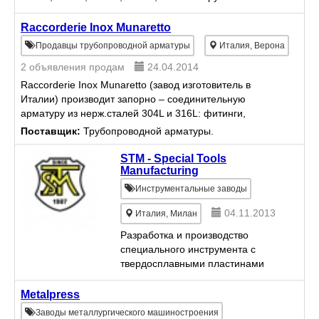
станков 1532, 1540.
Raccorderie Inox Munaretto
Продавцы трубопроводной арматуры
Италия, Верона
2 объявления продам
24.04.2014
Raccorderie Inox Munaretto (завод изготовитель в
Италии) производит запорно – соединительную
арматуру из нерж.сталей 304L и 316L: фитинги,
резьбовые соединения, муфты, клампы, тройники,
Поставщик:
Трубопроводной арматуры.
отводы, перех...
STM - Special Tools
Manufacturing
Инструментальные заводы
04.11.2013
Италия, Милан
Разработка и производство
специального инструмента с
твердосплавными пластинами
для металлообработки:фрезы,
протяжки, расточные головки,
Metalpress
сверла, оправки, втрулки..
Заводы металлургического машиностроения