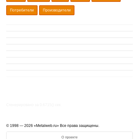
Потребители
Производители
Сгенерировано за 0.6715() cек.
© 1998 — 2026 «Metalweb.ru» Все права защищены.
О проекте