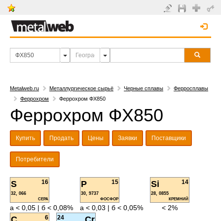
Metalweb.ru
Металлургическое сырьё
Черные сплавы
Ферросплавы
Феррохром
Феррохром ФХ850
Феррохром ФХ850
Купить
Продать
Цены
Заявки
Поставщики
Потребители
16
15
14
S
P
Si
32, 066
30, 9737
28, 0855
СЕРА
ФОСФОР
КРЕМНИЙ
а < 0,05 | б < 0,08%
а < 0,03 | б < 0,05%
< 2%
6
24
C
Cr