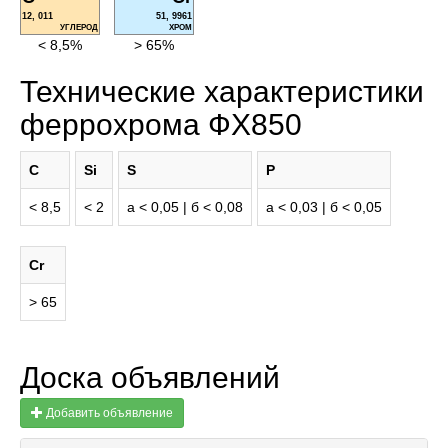
12, 011
51, 9961
УГЛЕРОД
ХРОМ
< 8,5%
> 65%
Технические характеристики
феррохрома ФХ850
C
Si
S
P
< 8,5
< 2
а < 0,05 | б < 0,08
а < 0,03 | б < 0,05
Cr
> 65
Доска объявлений
Добавить объявление