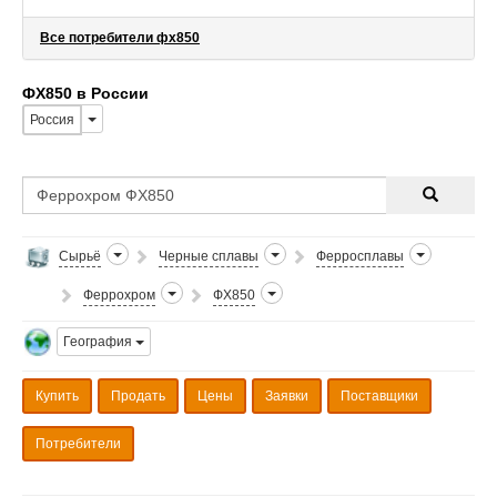
Все потребители фх850
ФХ850 в России
Россия
Сырьё
Черные сплавы
Ферросплавы
Феррохром
ФХ850
География
Купить
Продать
Цены
Заявки
Поставщики
Потребители