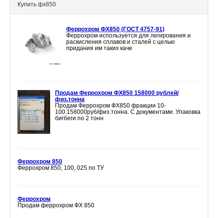
Купить фх850
Феррохром ФХ850 (ГОСТ 4757-91)
Феррохром используется для легирования и
раскисления сплавов и сталей с целью
придания им таких каче
Продам Феррохром ФХ850 158000 рублей/
физ.тонна
Продам Феррохром ФХ850 фракции 10-
100.158000руб/физ.тонна. С документами. Упаковка
бигбеги по 2 тонн
Феррохром 850
Феррохром 850, 100, 025 по ТУ
Феррохром
Продам феррохром ФХ 850