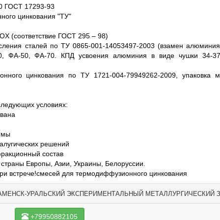
0 ГОСТ 17293-93
ного цинкования "ТУ"
X (соответствие ГОСТ 295 – 98)
сления сталей по ТУ 0865-001-14053497-2003 (взамен алюмини
0, ФА-50, ФА-70. КПД усвоения алюминия в виде чушки 34-3
нного цинкования по ТУ 1721-004-79949262-2009, упаковка м
следующих условиях:
ована
ммы
талугических решений
фракционный состав
 страны Европы, Азии, Украины, Белоруссии.
при встрече!смесей для термодиффузионного цинкования
АМЕНСК-УРАЛЬСКИЙ ЭКСПЕРИМЕНТАЛЬНЫЙ МЕТАЛЛУРГИЧЕСКИЙ 
+79950882105