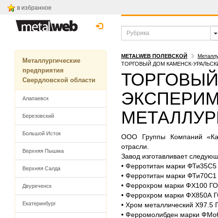
в избранное
METALWEB ПОЛЕВСКОЙ
Металлу
Металлургические
ТОРГОВЫЙ ДОМ КАМЕНСК-УРАЛЬСК
предприятия
ТОРГОВЫЙ
Свердловской области
ЭКСПЕРИ
Алапаевск
МЕТАЛЛУР
Березовский
Большой Исток
ООО Группы Компаний «Кам
отрасли.
Верхняя Пышма
Завод изготавливает следующ
• Ферротитан марки ФТи35С5
Верхняя Салда
• Ферротитан марки ФТи70С1
• Феррохром марки ФХ100 ГО
Двуреченск
• Феррохром марки ФХ850А 
Екатеринбург
• Хром металлический Х97.5
• Ферромолибден марки ФМо6