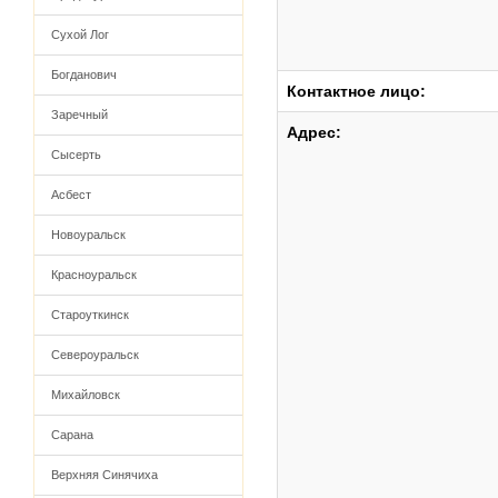
Сухой Лог
Богданович
Контактное лицо:
Заречный
Адрес:
Сысерть
Асбест
Новоуральск
Красноуральск
Староуткинск
Североуральск
Михайловск
Сарана
Верхняя Синячиха