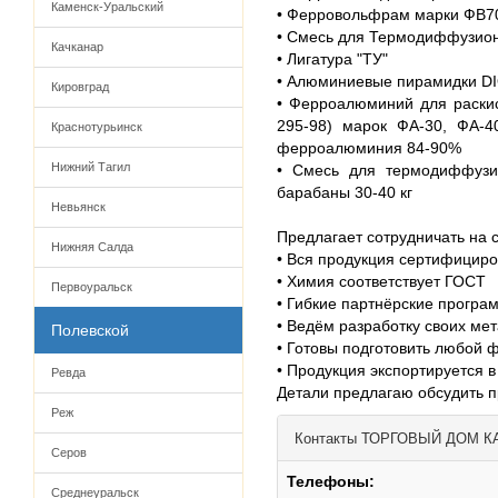
Каменск-Уральский
• Ферровольфрам марки ФВ7
• Смесь для Термодиффузион
Качканар
• Лигатура "ТУ"
• Алюминиевые пирамидки DIO
Кировград
• Ферроалюминий для раски
295-98) марок ФА-30, ФА-4
Краснотурьинск
ферроалюминия 84-90%
Нижний Тагил
• Смесь для термодиффузио
барабаны 30-40 кг
Невьянск
Предлагает сотрудничать на 
Нижняя Салда
• Вся продукция сертифицир
• Химия соответствует ГОСТ
Первоуральск
• Гибкие партнёрские програ
• Ведём разработку своих ме
Полевской
• Готовы подготовить любой 
• Продукция экспортируется в
Ревда
Детали предлагаю обсудить 
Реж
Контакты
ТОРГОВЫЙ ДОМ К
Серов
Телефоны:
Среднеуральск