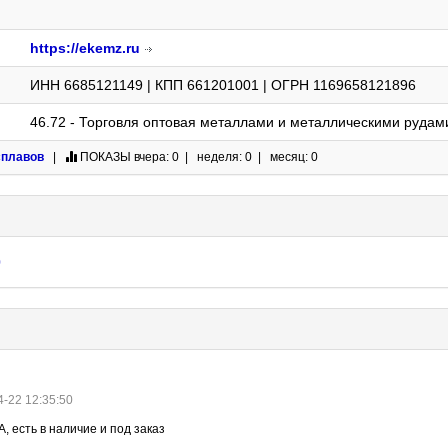
https://ekemz.ru
ИНН 6685121149 | КПП 661201001 | ОГРН 1169658121896
46.72 - Торговля оптовая металлами и металлическими рудам
сплавов
|
ПОКАЗЫ
вчера: 0 | неделя: 0 | месяц: 0
0
4-22 12:35:50
 есть в наличие и под заказ