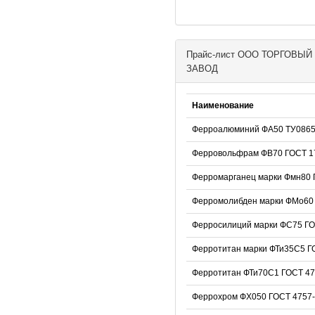
Прайс-лист ООО ТОРГОВ
ЗАВОД
Наименование
Ферроалюминий ФА50 ТУ0865
Ферровольфрам ФВ70 ГОСТ 1
Ферромарганец марки Фмн80 
Ферромолибден марки ФМо60 
Ферросилиций марки ФС75 ГО
Ферротитан марки ФТи35С5 Г
Ферротитан ФТи70С1 ГОСТ 47
Феррохром ФХ050 ГОСТ 4757