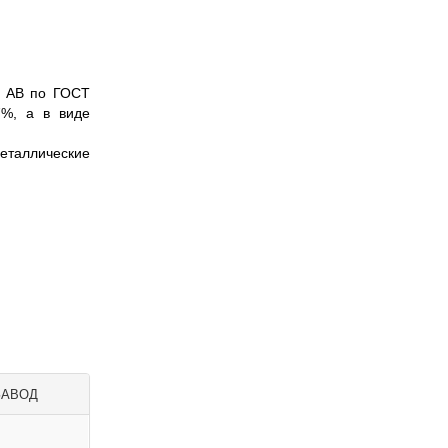
я АВ по ГОСТ
7%, а в виде
еталлические
ЗАВОД