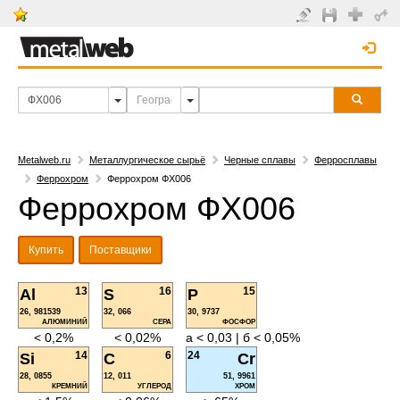
Metalweb.ru
Металлургическое сырьё
Черные сплавы
Ферросплавы
Феррохром
Феррохром ФХ006
Феррохром ФХ006
Купить
Поставщики
13
16
15
Al
S
P
26, 981539
32, 066
30, 9737
АЛЮМИНИЙ
СЕРА
ФОСФОР
< 0,2%
< 0,02%
а < 0,03 | б < 0,05%
14
6
24
Si
C
Cr
28, 0855
12, 011
51, 9961
КРЕМНИЙ
УГЛЕРОД
ХРОМ