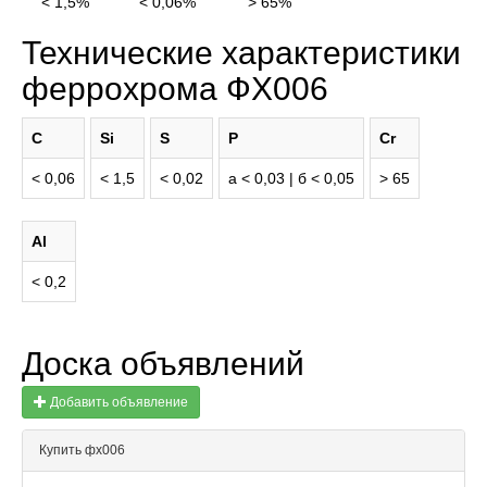
< 1,5%
< 0,06%
> 65%
Технические характеристики
феррохрома ФХ006
C
Si
S
P
Cr
< 0,06
< 1,5
< 0,02
а < 0,03 | б < 0,05
> 65
Al
< 0,2
Доска объявлений
Добавить объявление
Купить фх006