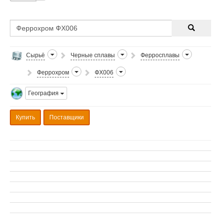
Сырьё
Черные сплавы
Ферросплавы
Феррохром
ФХ006
География
Купить
Поставщики