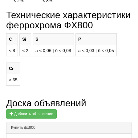
< 2%
< 8%
Технические характеристики
феррохрома ФХ800
C
Si
S
P
< 8
< 2
а < 0,06 | б < 0,08
а < 0,03 | б < 0,05
Cr
> 65
Доска объявлений
Добавить объявление
Купить фх800