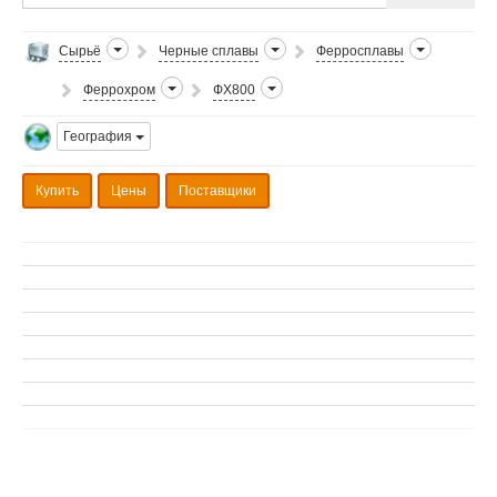
Сырьё
Черные сплавы
Ферросплавы
Феррохром
ФХ800
География
Купить
Цены
Поставщики