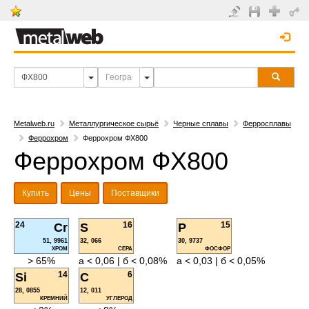
Metalweb.ru
Металлургическое сырьё
Черные сплавы
Ферросплавы
Феррохром
Феррохром ФХ800
Феррохром ФХ800
Купить
Цены
Поставщики
24
16
15
Cr
S
P
51, 9961
32, 066
30, 9737
ХРОМ
СЕРА
ФОСФОР
> 65%
а < 0,06 | б < 0,08%
а < 0,03 | б < 0,05%
14
6
Si
C
28, 0855
12, 011
КРЕМНИЙ
УГЛЕРОД