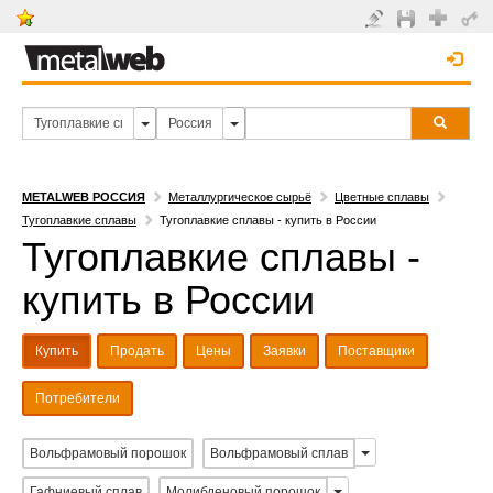
METALWEB РОССИЯ
Металлургическое сырьё
Цветные сплавы
Тугоплавкие сплавы
Тугоплавкие сплавы - купить в России
Тугоплавкие сплавы -
купить в России
Купить
Продать
Цены
Заявки
Поставщики
Потребители
Вольфрамовый порошок
Вольфрамовый сплав
Гафниевый сплав
Молибденовый порошок