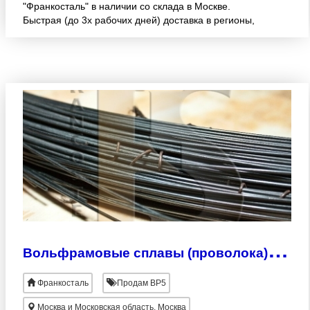
"Франкосталь" в наличии со склада в Москве.
Быстрая (до 3х рабочих дней) доставка в регионы,
гибкие условия оплаты, возможность поставки
материалов по индивид
В
ольфрамовые сплавы (проволока) ВР5/20
Франкосталь
Продам ВР5
Москва и Московская область, Москва