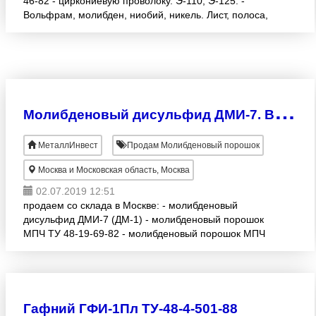
46-82 - циркониевую проволоку. Э-110, Э-125. -
Вольфрам, молибден, ниобий, никель. Лист, полоса,
проволока, пруток, порошок, штабик, трубка и др.
М
олибденовый дисульфид ДМИ-7. В наличии.
МеталлИнвест
Продам Молибденовый порошок
Москва и Московская область, Москва
02.07.2019 12:51
продаем со склада в Москве: - молибденовый
дисульфид ДМИ-7 (ДМ-1) - молибденовый порошок
МПЧ ТУ 48-19-69-82 - молибденовый порошок МПЧ
ТУ 48-19-316-92 - молибденовые штабики МШ-В. ТУ
48-19-73
Гафний ГФИ-1Пл ТУ-48-4-501-88