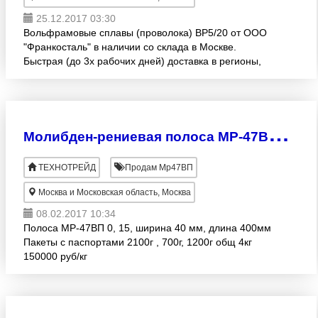
25.12.2017 03:30
Вольфрамовые сплавы (проволока) ВР5/20 от ООО
"Франкосталь" в наличии со склада в Москве.
Быстрая (до 3х рабочих дней) доставка в регионы,
гибкие условия оплаты, возможность поставки
материалов по инд
М
олибден-рениевая полоса МР-47ВП 0, 15, ширина 40 мм, длина 400мм Пакеты с паспортами 2100г , 700г, 1200г общ 4кг
ТЕХНОТРЕЙД
Продам Мр47ВП
Москва и Московская область, Москва
08.02.2017 10:34
Полоса МР-47ВП 0, 15, ширина 40 мм, длина 400мм
Пакеты с паспортами 2100г , 700г, 1200г общ 4кг
150000 руб/кг