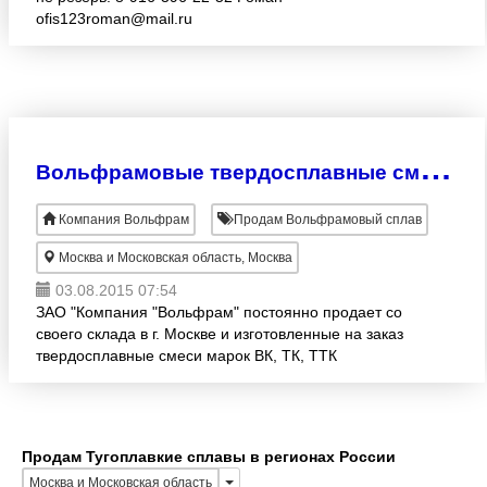
ofis123roman@mail.ru
В
ольфрамовые твердосплавные смеси ВК, ТК, ТТК
Компания Вольфрам
Продам Вольфрамовый сплав
Москва и Московская область, Москва
03.08.2015 07:54
ЗАО "Компания "Вольфрам" постоянно продает со
своего склада в г. Москве и изготовленные на заказ
твердосплавные смеси марок ВК, ТК, ТТК
производства ОАО "КЗТС" и ОАО "Победит". Цены
заводских прейскур
Продам Тугоплавкие сплавы в регионах России
Москва и Московская область