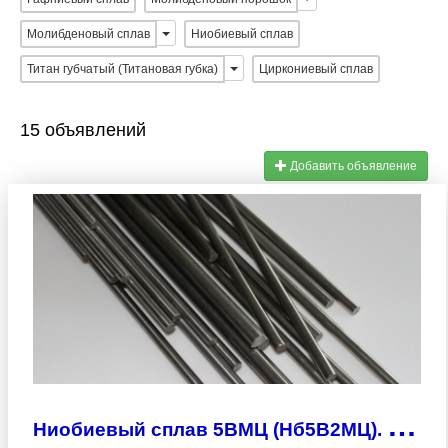
Молибденовый сплав
Ниобиевый сплав
Титан губчатый (Титановая губка)
Циркониевый сплав
15 объявлений
Добавить объявление
Н
иобиевый сплав 5ВМЦ (Нб5В2МЦ). Все размеры.