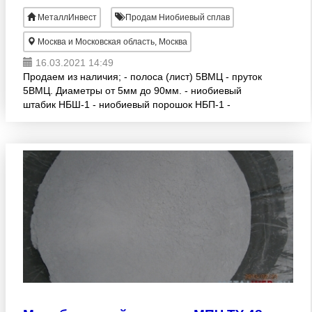
МеталлИнвест
Продам Ниобиевый сплав
Москва и Московская область, Москва
16.03.2021 14:49
Продаем из наличия; - полоса (лист) 5ВМЦ - пруток
5ВМЦ. Диаметры от 5мм до 90мм. - ниобиевый
штабик НБШ-1 - ниобиевый порошок НБП-1 -
ниобиевая полоса (лист) НБ-1
М
олибденовый порошок МПЧ ТУ 48-19-69-82 и др.