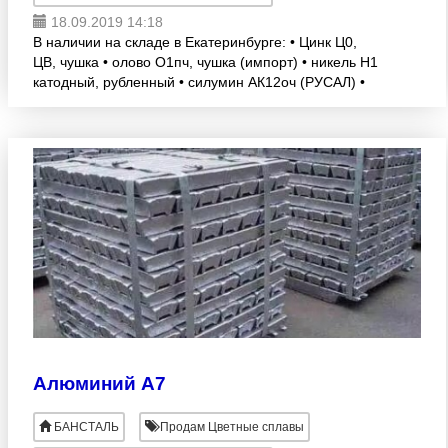
18.09.2019 14:18
В наличии на складе в Екатеринбурге: • Цинк Ц0,
ЦВ, чушка • олово О1пч, чушка (импорт) • никель Н1
катодный, рубленный • силумин АК12оч (РУСАЛ) •
алюминий вторичный АВ 87/91 (чушка, пирамидка)
Алюминий А7
БАНСТАЛЬ
Продам Цветные сплавы