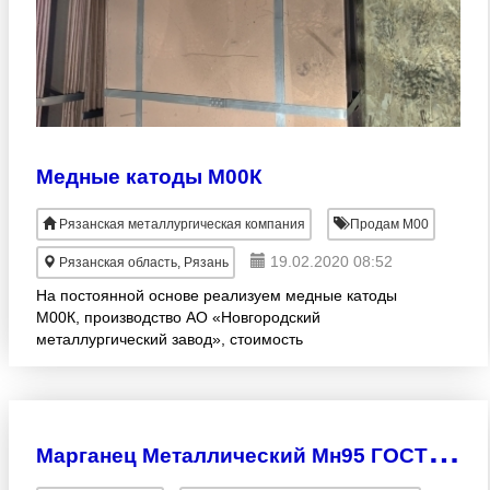
Медные катоды М00К
Рязанская металлургическая компания
Продам М00
19.02.2020 08:52
Рязанская область, Рязань
На постоянной основе реализуем медные катоды
М00К, производство АО «Новгородский
металлургический завод», стоимость
рассчитываться от объёма. Погрузка г. Рязань, г.
Великий Новгород.
М
арганец Металлический Мн95 ГОСТ 6008-90