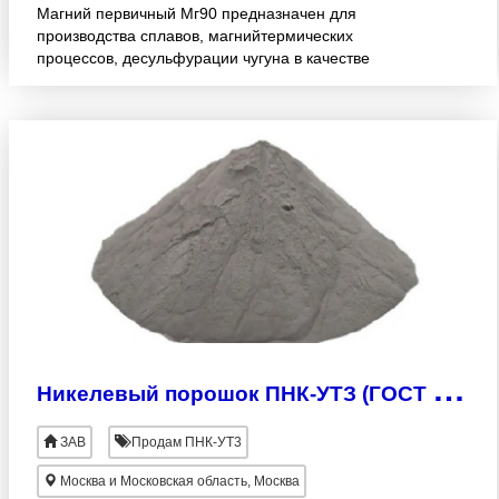
Магний первичный Мг90 предназначен для
производства сплавов, магнийтермических
процессов, десульфурации чугуна в качестве
химического реагента и т.д. Сделать заявку на
приобретение продукции, уточнить
Н
икелевый порошок ПНК-УТЗ (ГОСТ 9722-97)
ЗАВ
Продам ПНК-УТ3
Москва и Московская область, Москва