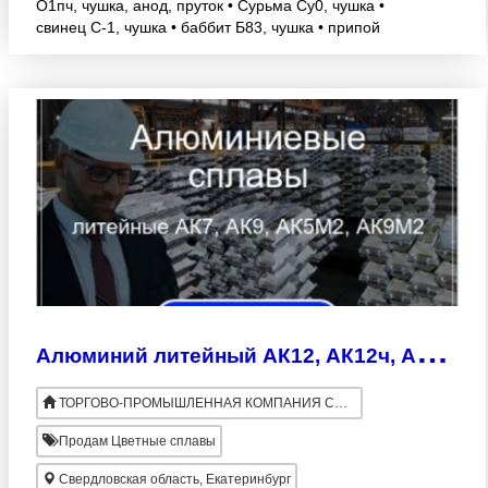
О1пч, чушка, анод, пруток • Сурьма Су0, чушка •
свинец С-1, чушка • баббит Б83, чушка • припой
ПОС-40, ПОС-61, пруток, проволока • припой
медно-фосфо
А
люминий литейный АК12, АК12ч, АК12пч, АК7, АК5М2. В НАЛИЧИИ.
ТОРГОВО-ПРОМЫШЛЕННАЯ КОМПАНИЯ СПЕЦМЕТАЛЛ
Продам Цветные сплавы
Свердловская область, Екатеринбург