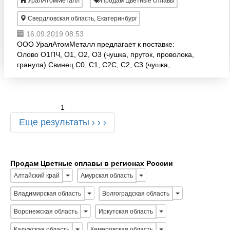
УралАтомМеталл
Продам Цветные сплавы
Свердловская область, Екатеринбург
16.09.2019 08:53
ООО УралАтомМеталл предлагает к поставке:
Олово О1ПЧ, О1, О2, О3 (чушка, пруток, проволока,
гранула) Свинец С0, С1, С2С, С2, С3 (чушка,
листовье, пруток, проволока, гранула) Цинк ЦВ0,
ЦВ, Ц0А, Ц0, Ц1,
1
Еще результаты › › ›
Продам Цветные сплавы в регионах России
Алтайский край
Амурская область
Владимирская область
Волгоградская область
Воронежская область
Иркутская область
Калужская область
Кемеровская область