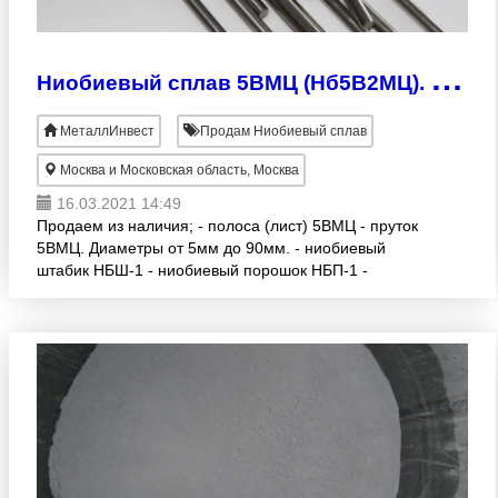
Н
иобиевый сплав 5ВМЦ (Нб5В2МЦ). Все размеры.
МеталлИнвест
Продам Ниобиевый сплав
Москва и Московская область, Москва
16.03.2021 14:49
Продаем из наличия; - полоса (лист) 5ВМЦ - пруток
5ВМЦ. Диаметры от 5мм до 90мм. - ниобиевый
штабик НБШ-1 - ниобиевый порошок НБП-1 -
ниобиевая полоса (лист) НБ-1