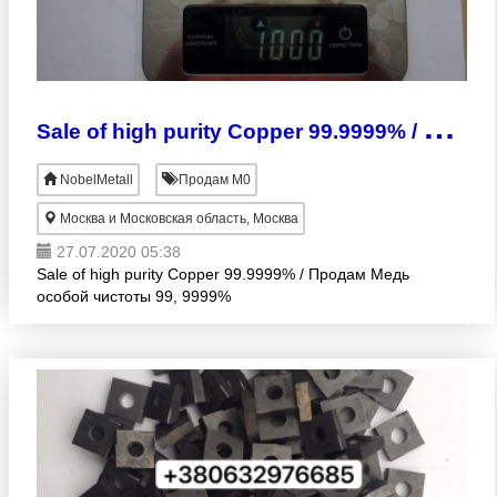
S
ale of high purity Copper 99.9999% / Продам Медь особой чистоты 99, 9999%
NobelMetall
Продам М0
Москва и Московская область, Москва
27.07.2020 05:38
Sale of high purity Copper 99.9999% / Продам Медь
особой чистоты 99, 9999%