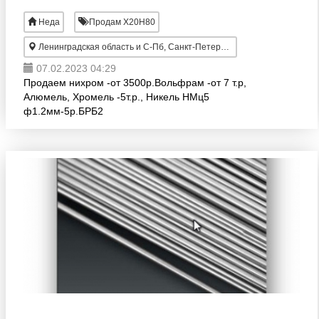
Неда
Продам Х20Н80
Ленинградская область и С-Пб, Санкт-Петербург
07.02.2023 04:29
Продаем нихром -от 3500р.Вольфрам -от 7 т.р,
Алюмель, Хромель -5т.р., Никель НМц5
ф1.2мм-5р.БРБ2
ф0.60мм-4800р.Копель.Константан-4.р.ХН77ТЮ
ф2.2мм -6т.р .Фехраль-от 1400р В С-Петербурге