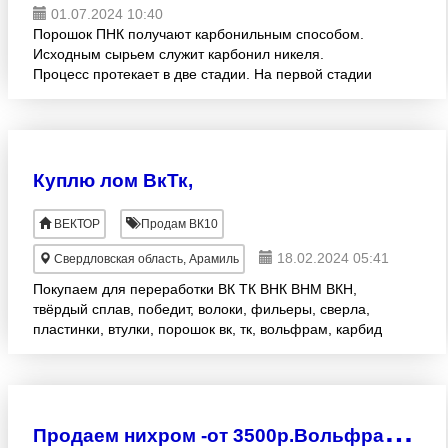
01.07.2024 10:40
Порошок ПНК получают карбонильным способом.
Исходным сырьем служит карбонил никеля.
Процесс протекает в две стадии. На первой стадии
исходное сырье, содержащее никель,
взаимодействует с оксидом углеро
Куплю лом ВкТк,
ВЕКТОР
Продам ВК10
18.02.2024 05:41
Свердловская область, Арамиль
Покупаем для переработки ВК ТК ВНК ВНМ ВКН,
твёрдый сплав, победит, волоки, фильеры, сверла,
пластинки, втулки, порошок вк, тк, вольфрам, карбид
вольфрама
П
родаем нихром -от 3500р.Вольфрам -от 7 т.р, Алюмель, Хромель -5т.р., Никель НМц5 ф1.2мм-5р.БРБ2 ф0.60мм-4800р.Копель.Константан-4.р.ХН77ТЮ ф2.2мм -6т.р