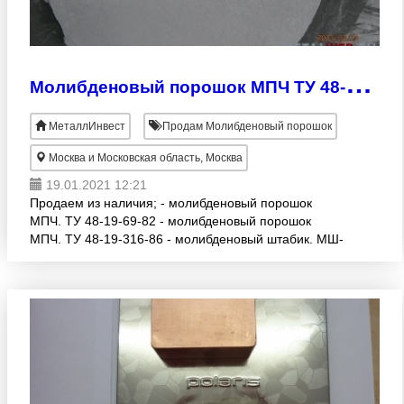
М
олибденовый порошок МПЧ ТУ 48-19-69-82 и др.
МеталлИнвест
Продам Молибденовый порошок
Москва и Московская область, Москва
19.01.2021 12:21
Продаем из наличия; - молибденовый порошок
МПЧ. ТУ 48-19-69-82 - молибденовый порошок
МПЧ. ТУ 48-19-316-86 - молибденовый штабик. МШ-
В. ТУ 48-19-73-86 - молибденовый прокат МЧ ( лист,
полоса, пров