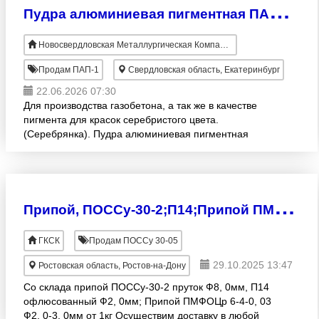
П
удра алюминиевая пигментная ПАП-1 и ПАП-2 ГОСТ 5494-95.
Новосвердловская Металлургическая Компания
Продам ПАП-1
Свердловская область, Екатеринбург
22.06.2026 07:30
Для производства газобетона, а так же в качестве
пигмента для красок серебристого цвета.
(Серебрянка). Пудра алюминиевая пигментная
марки ПАП-1 имеет более крупный фракционный
состав, чем в пудре П
П
рипой, ПОССу-30-2;П14;Припой ПМФОЦр 6-4-0, 03
ГКСК
Продам ПОССу 30-05
29.10.2025 13:47
Ростовская область, Ростов-на-Дону
Со склада припой ПОССу-30-2 пруток Ф8, 0мм, П14
офлюсованный Ф2, 0мм; Припой ПМФОЦр 6-4-0, 03
Ф2, 0-3, 0мм от 1кг Осуществим доставку в любой