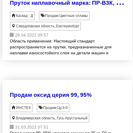
П
руток наплавочный марка: ПР-В3К, ПР-В3КР, ПР-В2Ж, ПР-3В14КБ, ПР-В4КН (аналог «СТЕЛЛИТ») Ф-2, 3, 4, 5, 6, 7, 8...мм. ГОСТ – 21449-75
Каскад - Д
Продам Цветные сплавы
Свердловская область, Екатеринбург
28.04.2022 09:57
Область применения: Настоящий стандарт
распространяется на прутки, предназначенные для
наплавки износостойкого слоя на детали машин и
оборудования, работающие в условиях воздействия
абразивного изнаши
Продам оксид церия 99, 95%
ИНСТЕХ
Продам ЦуЭ-0
Владимирская область, Гусь-Хрустальный
31.03.2022 07:51