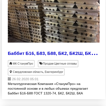
Б
аббит Б16, Б83, Б88, БК2, БК2Ш, БКА - предлагаем по минимальной цене
МК СтанумПро
Продам Цветные сплавы
Свердловская область, Екатеринбург
26.02.2020 05:01
Металлургическая Компания «СтанумПро» на
постоянной основе и в любых объемах предлагает
Баббит Б16-Б88 ГОСТ 1320-74, БК2, БК2Ш, БКА
ГОСТ 1209-90: – Б16 (чушка) от 390 р за кг с НДС, –
Б83 (чушка)