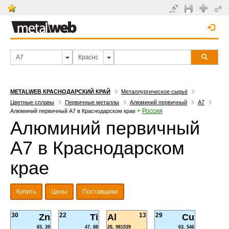
METALWEB КРАСНОДАРСКИЙ КРАЙ
Металлургическое сырьё
Цветные сплавы
Первичные металлы
Алюминий первичный
А7
+
Россия
Алюминий первичный А7 в Краснодарском крае
Алюминий первичный
А7 в Краснодарском
крае
Купить
Цены
Поставщики
30
22
13
29
Zn
Ti
Al
Cu
65, 39
47, 88
26, 981539
63, 546