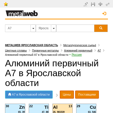
METALWEB ЯРОСЛАВСКАЯ ОБЛАСТЬ
Металлургическое сырьё
Цветные сплавы
Первичные металлы
Алюминий первичный
А7
+
Россия
Алюминий первичный А7 в Ярославской области
Алюминий первичный
А7 в Ярославской
области
А7 в Ярославской области
Цены
Поставщики
30
22
13
29
Zn
Ti
Al
Cu
65, 39
47, 88
26, 981539
63, 546