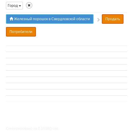
Город
Железный порошок в Свердловской области
Продать
Потребители
Сгенерировано за 0.1018() cек.