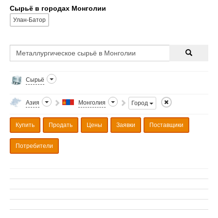
Сырьё в городах Монголии
Улан-Батор
Сырьё
Азия
Монголия
Город
Купить
Продать
Цены
Заявки
Поставщики
Потребители