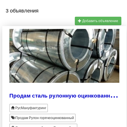
3 объявления
Добавить объявление
П
родам сталь рулонную оцинкованную, 08пс 0.80*1250 Ц140 ХП М -НДр ММК, новые
РусМануфактуринг
Продам Рулон горячеоцинкованный