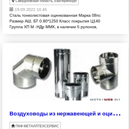
Свердловская область, Екатеринбург
19.09.2022 10:45
Сталь тонколистовая оцинкованная Марка 08пс
Размер АШ, БТ 0.80*1250 Класс покрытия Ц140
Группа ХП М -НДр ММК, в наличии 5 рулонов,
каждый массой примерно 5000кг, Производитель
ММК, дата вып
В
оздуховоды из нержавеющей и оцинкованной стали. Производство.
ПКФ МЕТАЛЛТЕХСЕРВИС