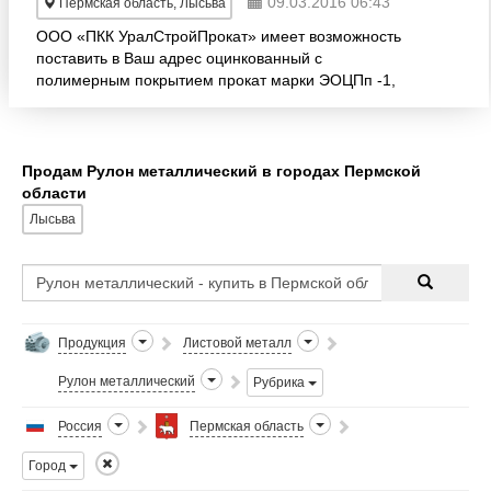
09.03.2016 06:43
Пермская область, Лысьва
ООО «ПКК УралСтройПрокат» имеет возможность
поставить в Ваш адрес оцинкованный с
полимерным покрытием прокат марки ЭОЦПп -1,
первого класса качества, в соответствии, широкой
цветовой гаммы согласно ев
Продам Рулон металлический в городах Пермской
области
Лысьва
Продукция
Листовой металл
Рулон металлический
Рубрика
Россия
Пермская область
Город