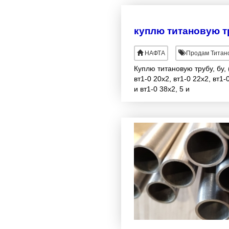
НАФТА
Продам Титано
Куплю титановую трубу, бу,
вт1-0 20х2, вт1-0 22х2, вт
и вт1-0 38х2, 5 и