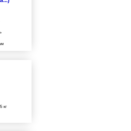
...)
7
ь
ам
5 кг