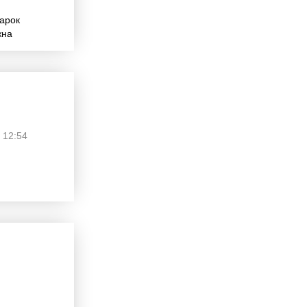
марок
жна
 12:54