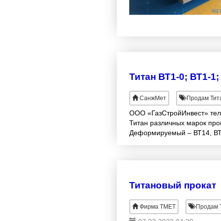
Титан ВТ1-0; ВТ1-1;
СанжМет
Продам Тит
ООО «ГазСтройИнвест» тел.
Титан различных марок прои
Деформируемый – ВТ14, ВТ
Титановый прокат
Фирма ТМЕТ
Продам Т