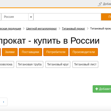
Доба
П
еская продукция
Цветной металлопрокат
Титановый прокат
Титановый прока
рокат - купить в России
Заявки
Поставщики
Потребители
Производители
роволока
Титановая труба
Титановый круг
Титановый лист
Добавит
›