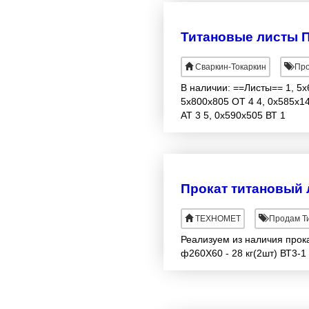
Титановые листы ПТ-
Сваркин-Токаркин
Про
В наличии: ==Листы== 1, 5х
5х800х805 ОТ 4 4, 0х585х14
АТ 3 5, 0х590х505 ВТ 1
Прокат титановый 
ТЕХНОМЕТ
Продам Ти
Реализуем из наличия прока
ф260Х60 - 28 кг(2шт) ВТ3-1 