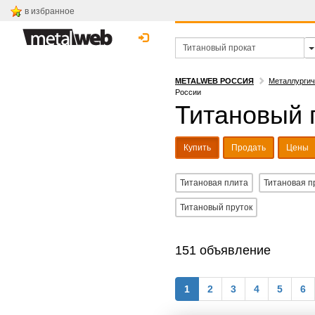
в избранное
METALWEB РОССИЯ
Металлургич
России
Титановый п
Купить
Продать
Цены
Титановая плита
Титановая п
Титановый пруток
151 объявление
1
2
3
4
5
6