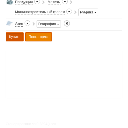
Продукция
Метизы
Машиностроительный крепеж
Рубрика
Азия
География
Купить
Поставщики
Сгенерировано за 0.2894() cек.