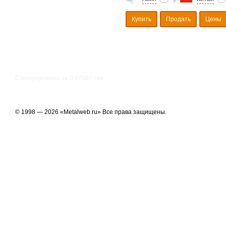
Купить
Продать
Цены
Сгенерировано за 0.0706() cек.
© 1998 — 2026 «Metalweb.ru» Все права защищены.