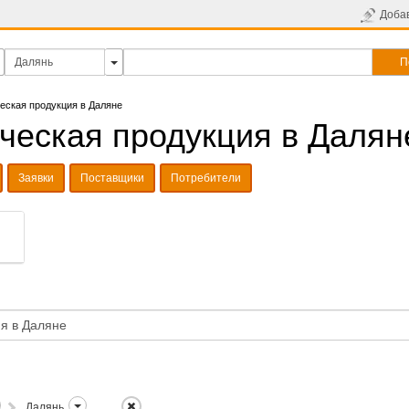
Доба
П
еская продукция в Даляне
ческая продукция в Далян
Заявки
Поставщики
Потребители
Далянь