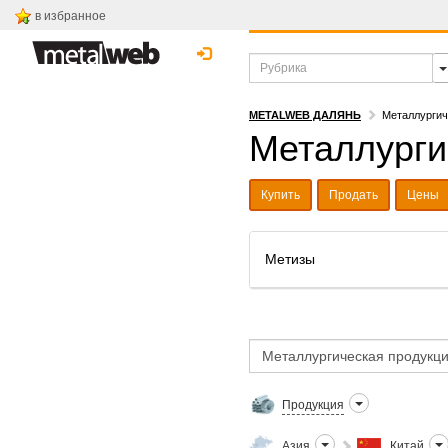
в избранное
METALWEB ДАЛЯНЬ
Металлургич
Металлурги
Купить
Продать
Цены
Метизы
Продукция
Азия
Китай