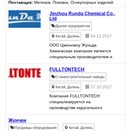
экспорт углеграфитовой продукции.
Поставщик:
Метизов, Поковок, Огнеупорных изделий.
Jinzhou Runda Chemical Co.,
Ltd
Другие предприятия
04.12.2017
Китай, Далянь
ООО Цзиньчжоу Жуньда
Химическая компания является
специальным производителем и
поставщиком смазочной
присадки, у Жуньда есть два
FULLTONTECH
производственной базы в городах
Станкостроительные заводы
Цзиньчжоу и Лиоян.
Производственная баз...
27.10.2017
Китай, Далянь
Компания FULLTONTECH
специализируется на
производстве карусельного
станка одностоечного &
двухстоечного с ЧПУ и обычного,
Жунчен
ЧПУ Токарно-фрезерного
Продавцы оборудования
Китай, Далянь