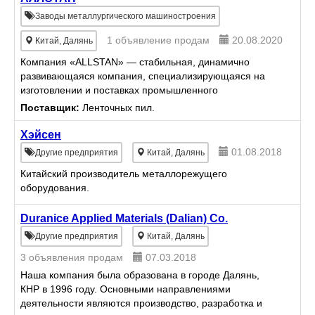
Заводы металлургического машиностроения
1 объявление продам
20.08.2020
Китай, Далянь
Компания «ALLSTAN» — стабильная, динамично
развивающаяся компания, специализирующаяся на
изготовлении и поставках промышленного
оборудования для изготовления и обработки
Поставщик:
Ленточных пил.
рулонного металлопроката разны...
Хэйсен
01.08.2018
Другие предприятия
Китай, Далянь
Китайский производитель металлорежущего
оборудования.
Duranice Applied Materials (Dalian) Co.
Другие предприятия
Китай, Далянь
3 объявления продам
07.03.2018
Наша компания была образована в городе Далянь,
КНР в 1996 году. Основными направлениями
деятельности являются производство, разработка и