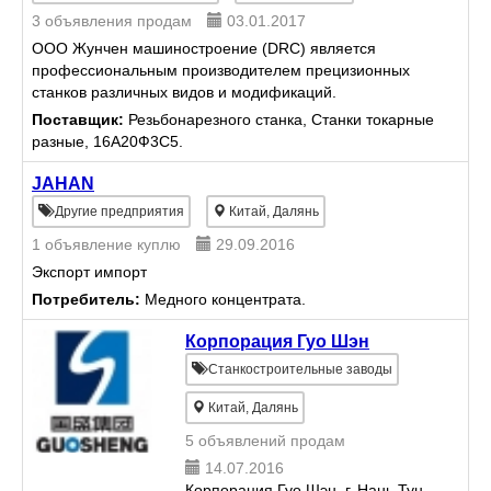
соединения обрабатывающего
3 объявления продам
03.01.2017
центра с механическим диамет...
ООО Жунчен машиностроение (DRC) является
профессиональным производителем прецизионных
станков различных видов и модификаций.
многолетний станкостроительный опыт гарантирует
Поставщик:
Резьбонарезного станка, Станки токарные
наш профессионнализм и отве...
разные, 16А20Ф3С5.
JAHAN
Другие предприятия
Китай, Далянь
1 объявление куплю
29.09.2016
Экспорт импорт
Потребитель:
Медного концентрата.
Корпорация Гуо Шэн
Станкостроительные заводы
Китай, Далянь
5 объявлений продам
14.07.2016
Корпорация Гуо Шэн, г. Нань Тун,