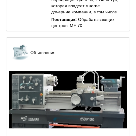
которая владеет многие
дочерние компании, в том числе
включит «Гуо Шэн
Поставщик:
Обрабатывающих
Электрооборудование»(китайское
центров, MF 70.
наименование国盛机电), «Гуо
Шэн точное машиностроение»
(китайское на...
Объявления