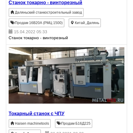
Станок токарно - винторезный
Даляньский станкостроительный завод
Продам 16В20А (РМЦ 1500)
Китай, Далянь
15.04.2022 05:33
Станок токарно - винторезный
Токарный станок с ЧПУ
Haisen machinetools
Продам Б16Д225