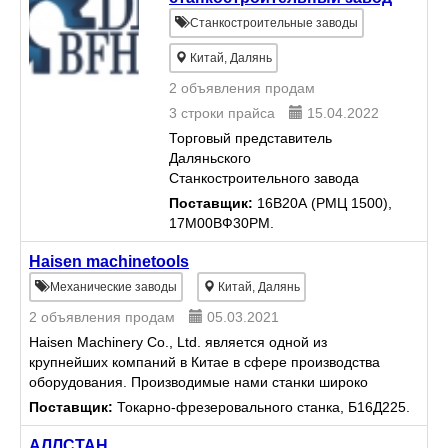
Станкостроительные заводы
Китай, Далянь
2 объявления продам
3 строки прайса
15.04.2022
Торговый представитель
Даляньского
Станкостроительного завода
DMTG.
Поставщик:
16В20А (РМЦ 1500),
Металлообрабатывающая
17М00ВФ30РМ.
компания, производство
разнообразных шестерней,
Haisen machinetools
валов, ШВП и других изделий из
Механические заводы
Китай, Далянь
металла для промышленного
2 объявления продам
05.03.2021
обор...
Haisen Machinery Co., Ltd. является одной из
крупнейших компаний в Китае в сфере производства
оборудования. Производимые нами станки широко
применяются в области судостроения ,
Поставщик:
Токарно-фрезеровального станка, Б16Д225.
энергостроение, металл...
АЛЛСТАН