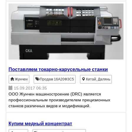
пазов) 5-18*80 мм Диапазон обработки
Перемещение X 800
Поставляем токарно-карусельные станки
Жунчен
Продам 16А20Ф3С5
Китай, Далянь
15.09.2017 06:35
ООО Жунчен машиностроение (DRC) является
профессиональным производителем прецизионных
станков различных видов и модификаций.
многолетний станкостроительный опыт гарантирует
наш профессионнализм и отве
Купим медный концентрат