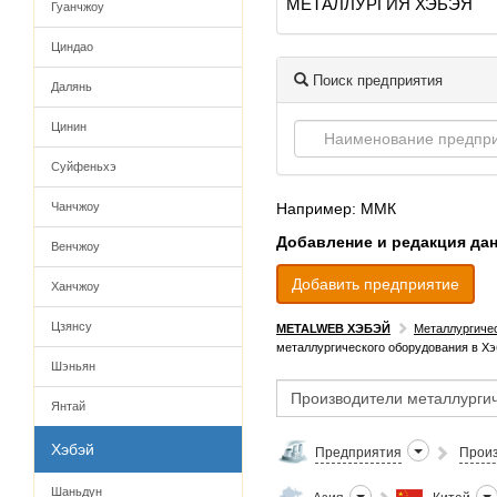
МЕТАЛЛУРГИЯ ХЭБЭЯ
Гуанчжоу
Циндао
Поиск предприятия
Далянь
Цинин
Суйфеньхэ
Чанчжоу
Например: ММК
Добавление и редакция да
Венчжоу
Добавить предприятие
Ханчжоу
Цзянсу
METALWEB ХЭБЭЙ
Металлургиче
металлургического оборудования в Хэ
Шэньян
Янтай
Хэбэй
Предприятия
Произ
Шаньдун