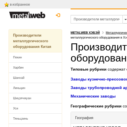
в избранное
METALWEB ХЭБЭЙ
Металлургиче
Производители
металлургического оборудования в Хэ
металлургического
Производит
оборудования Китая
оборудован
Пекин
Харбин
Типовые рубрики
содержат с
Шанхай
Заводы кузнечно-прессово
Заводы трубопроводной а
Линьцин
Механические заводы
Шицзячжуан
Географические рубрики
со
Уси
География
Тяньцзинь