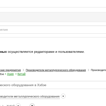
нных
осуществляется редакторами и пользователями.
ские предприятия
Производители металлургического оборудования
Производит
+
Азия
+
Китай
бэе
водители металлургического оборудования