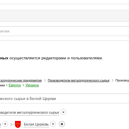
нных
осуществляется редакторами и пользователями.
аллургические предприятия
Производители металлургического сырья
Произво
+
Европа
+
Украина
кви
водители металлургического сырья
а
Белая Церковь