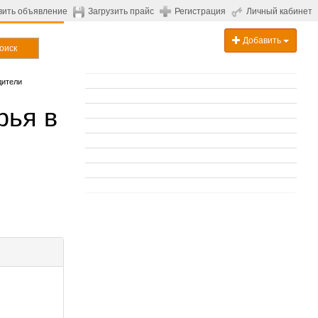
вить объявление
Загрузить прайс
Регистрация
Личный кабинет
Добавить
оиск
дители
рья в
.