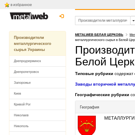
в избранное
METALWEB БЕЛАЯ ЦЕРКОВЬ
Мет
Производители
металлургического сырья в Белой Цер
металлургического
Производит
сырья Украины
Белой Церк
Днепродзержинск
Днепропетровск
Типовые рубрики
содержат с
Запорожье
Заводы вторичной металл
Киев
Географические рубрики
со
Кривой Рог
География
Николаев
МЕТАЛЛУРГИ
Никополь