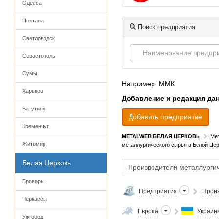
Одесса
Полтава
Поиск предприятия
Светловодск
Севастополь
Сумы
Например: ММК
Харьков
Добавление и редакция да
Ватутино
Добавить предприятие
Кременчуг
METALWEB БЕЛАЯ ЦЕРКОВЬ
Мет
Житомир
металлургического сырья в Белой Цер
Белая Церковь
Бровары
Предприятия
Произ
Черкассы
Европа
Украин
Ужгород