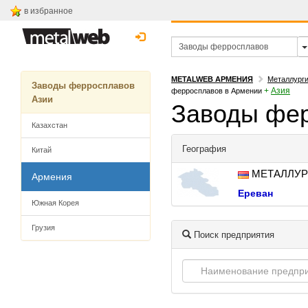
в избранное
METALWEB АРМЕНИЯ
Металлурги
Заводы ферросплавов
+
Азия
ферросплавов в Армении
Азии
Заводы фер
Казахстан
География
Китай
МЕТАЛЛУР
Армения
Ереван
Южная Корея
Грузия
Поиск предприятия