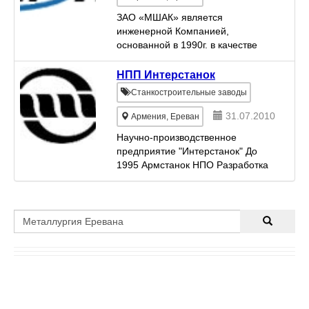
ЗАО «МШАК» является
инженерной Компанией,
основанной в 1990г. в качестве
Арендного специального
конструкторского бюро «Селена».
НПП Интерстанок
В апреле 1994г. АСКБ «Селена»
Станкостроительные заводы
было реорганизовано в закрытое
акционерное...
31.07.2010
Армения, Ереван
Научно-производственное
предприятие "Интерстанок" До
1995 Армстанок НПО Разработка
станков Ремонт, техническое
обслуживание кузнечно-
прессового оборудования
Ремонт, техническое
обслуживание...