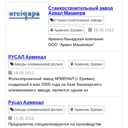
Станкостроительный завод
Арвал Машинри
Станкостроительные заводы
18.05.2013
Армения, Ереван
Армяно-Канадская компания
ООО "Арвал Машинери"
РУСАЛ Арменал
Заводы алюминиевой фольги
Армения, Ереван
19.09.2012
Фольгопрокатный завод АРМЕНАЛ (г. Ереван),
созданный в мае 2000 года на базе Канакерского
алюминиевого завода, является одним из
крупнейших промышленных предприятий Армении
и единственным производител...
Русал Арменал
Заводы алюминиевой фольги
Армения, Ереван
11.05.2012
Предприятие специализируется на производстве