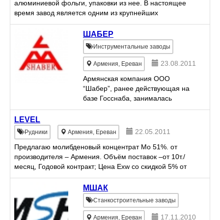
алюминиевой фольги, упаковки из нее. В настоящее
время завод является одним из крупнейших
промышленных предприятий Армении и
единственным производителем ...
ШАБЕР
Инструментальные заводы
23.08.2011
Армения, Ереван
Армянская компания ООО
“Шабер”, ранее действующая на
базе Госснаба, занималась
реализацией инструментов и
приспособлений на территории
LEVEL
Армянской ССР и за его
22.05.2011
Рудники
Армения, Ереван
пределами. В настоящее время,
Предлагаю молибденовый концентрат Mo 51%. от
уже 7 лет, м...
производителя – Армения. Объём поставок –от 10т./
месяц, Годовой контракт; Цена Exw со скидкой 5% от
Лондонского фиксинга . Оплата - 100% предоплата
за ...
МШАК
Станкостроительные заводы
17.11.2010
Армения, Ереван