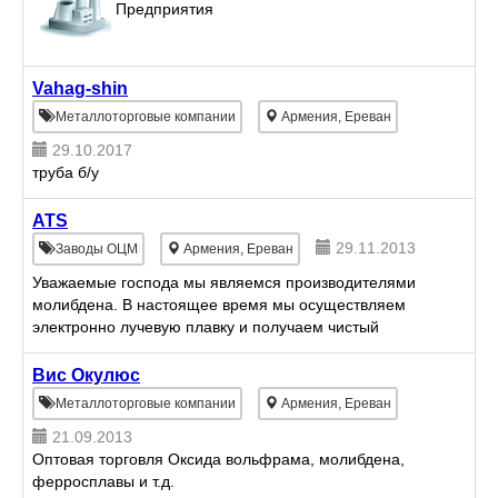
Предприятия
Vahag-shin
Металлоторговые компании
Армения, Ереван
29.10.2017
труба б/у
ATS
29.11.2013
Заводы ОЦМ
Армения, Ереван
Уважаемые господа мы являемся производителями
молибдена. В настоящее время мы осуществляем
электронно лучевую плавку и получаем чистый
молибден. Мы заинтересованы найти потребителей
данной продукции...
Вис Окулюс
Металлоторговые компании
Армения, Ереван
21.09.2013
Оптовая торговля Оксида вольфрама, молибдена,
ферросплавы и т.д.