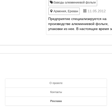
единственным производител...
Заводы алюминиевой фольги
11.05.2012
Армения, Ереван
Предприятие специализируется на
производстве алюминиевой фольги,
упаковки из нее. В настоящее время 
является одним из крупнейших
промышленных предприятий Армении
единственным производителем ...
О проекте
Контакты
Реклама