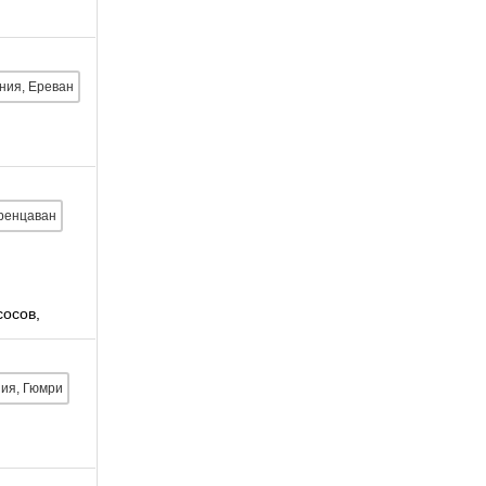
ния, Ереван
ренцаван
"
сосов,
ия, Гюмри