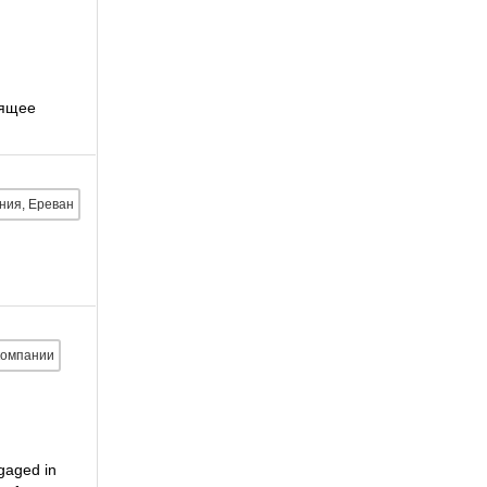
оящее
ния, Ереван
компании
ngaged in