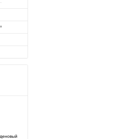
ва массовой информации
ия
деновый