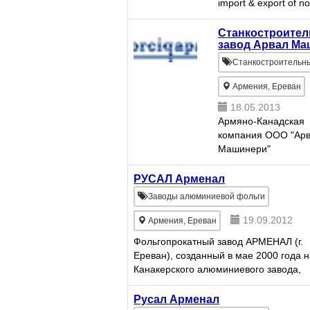
import & export of n
and other related pr
We trade raw materi
Станкостроите
as Manganese Metal
завод Арвал М
Briquettes, Electrolyt
Станкостроительн
Manganese Metal Fl
M...
Армения, Ереван
18.05.2013
Армяно-Канадская
компания ООО "Ар
Машинери"
РУСАЛ Арменал
Заводы алюминиевой фольги
19.09.2012
Армения, Ереван
Фольгопрокатный завод АРМЕНАЛ (г.
Ереван), созданный в мае 2000 года н
Канакерского алюминиевого завода,
является одним из крупнейших
промышленных предприятий Армении
Русал Арменал