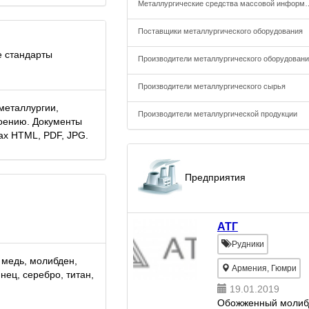
Металлургические средст
Поставщики металлургического оборудования
 стандарты
Производители металлургического оборудован
Производители металлургического сырья
металлургии,
Производители металлургической продукции
оению. Документы
ах HTML, PDF, JPG.
Предприятия
АТГ
Рудники
 медь, молибден,
Армения, Гюмри
инец, серебро, титан,
19.01.2019
Обожженный молиб