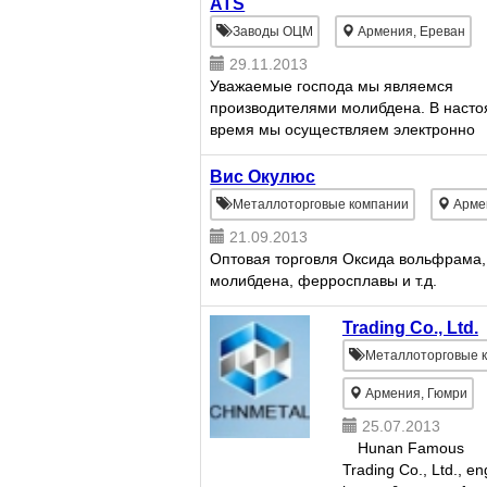
ATS
Заводы ОЦМ
Армения, Ереван
29.11.2013
Уважаемые господа мы являемся
производителями молибдена. В наст
время мы осуществляем электронно
лучевую плавку и получаем чистый
молибден. Мы заинтересованы найти
Вис Окулюс
потребителей данной продукции...
Металлоторговые компании
Арме
21.09.2013
Оптовая торговля Оксида вольфрама,
молибдена, ферросплавы и т.д.
Trading Co., Ltd.
Металлоторговые 
Армения, Гюмри
25.07.2013
Hunan Famous
Trading Co., Ltd., e