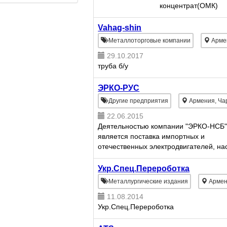
концентрат(ОМК)
Vahag-shin
Металлоторговые компании
Арме
29.10.2017
труба б/у
ЭРКО-РУС
Другие предприятия
Армения, Ча
22.06.2015
Деятельностью компании "ЭРКО-НСБ
является поставка импортных и
отечественных электродвигателей, на
задвижек общепромышленного и
специального назначения .
Укр.Спец.Перероботка
Металлургические издания
Армен
11.08.2014
Укр.Спец.Перероботка