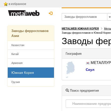
в избранное
METALWEB ЮЖНАЯ КОРЕЯ
Мета
Заводы ферросплавов
Заводы ферросплавов в Южной Корее
Азии
Заводы фер
Казахстан
География
Китай
МЕТАЛЛУР
Армения
Сеул
Южная Корея
Грузия
Поиск предприятия