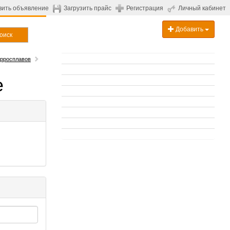
вить объявление
Загрузить прайс
Регистрация
Личный кабинет
Добавить
оиск
рросплавов
е