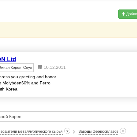
Добав
N Ltd
10.12.2011
жная Корея, Сеул
press you greeting and honor
rro Molybden60% and Ferro
uth Korea.
водители металлургического сырья
Заводы ферросплавов