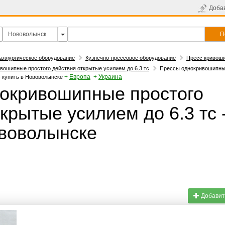
Доба
П
аллургическое оборудование
Кузнечно-прессовое оборудование
Пресс кривош
вошипные простого действия открытые усилием до 6.3 тс
Прессы однокривошипны
+
Европа
+
Украина
- купить в Нововолынске
окривошипные простого
крытые усилием до 6.3 тс 
ововолынске
Добавит