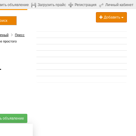
вить объявление
Загрузить прайс
Регистрация
Личный кабинет
Добавить
оиск
ипный
Пресс
е простого
-
ь объявление