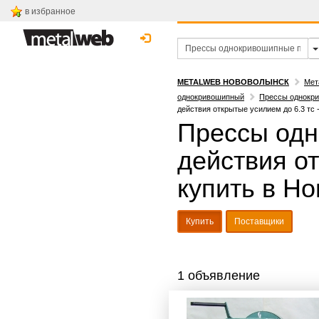
в избранное
METALWEB НОВОВОЛЫНСК
Мет
однокривошипный
Прессы однокри
действия открытые усилием до 6.3 тс 
Прессы одн
действия от
купить в Н
Купить
Поставщики
1 объявление