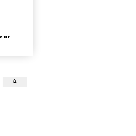
аты и
тс