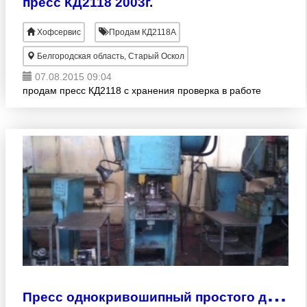
пресс КД2118 2003г.
Xoфсервис
Продам КД2118А
Белгородская область, Старый Оскол
07.08.2015 09:04
продам пресс КД2118 с хранения проверка в работе
П
ресс однокривошипный простого действия КД2128