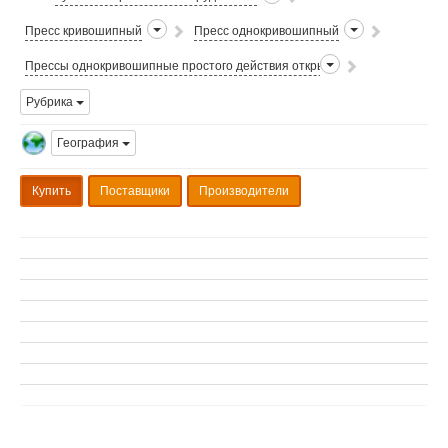
Пресс кривошипный
Пресс однокривошипный
Прессы однокривошипные простого действия открытые усилием до 6.3 т
Рубрика
География
Купить
Поставщики
Производители