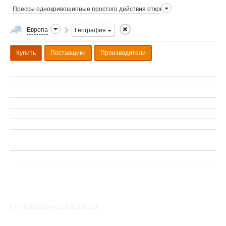
Прессы однокривошипные простого действия открытые усилием до 6.3 т
Европа
География
Купить
Поставщики
Производители
Сгенерировано за 0.3131() cек.