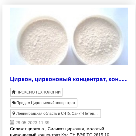
Ц
иркон, цирконовый концентрат, концентрат цирконовый , КЦП, силикат циркона
ПРОКСИО ТЕХНОЛОГИИ
Продам Циркониевый концентрат
Ленинградская область и С-Пб, Санкт-Петербург
29.05.2023 11:39
Силикат циркона , Силикат циркония, молотый
циркониевый концентрат Код ТН ВЭД ТС 2615 10