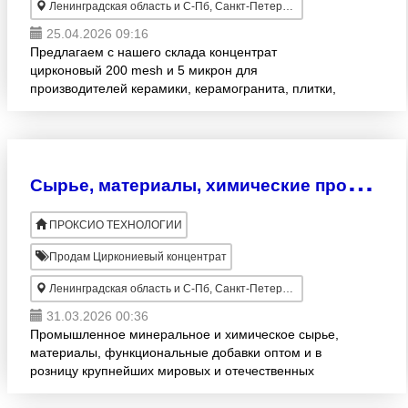
Ленинградская область и С-Пб, Санкт-Петербург
25.04.2026 09:16
Предлагаем с нашего склада концентрат
цирконовый 200 mesh и 5 микрон для
производителей керамики, керамогранита, плитки,
санитарной керамики, литья, огнеупоров,
огнеупорных красок и др. Работаем с цир
С
ырье, материалы, химические продукты для производства керамики, огнеупоров и литья , металлургии . Доставка.
ПРОКСИО ТЕХНОЛОГИИ
Продам Циркониевый концентрат
Ленинградская область и С-Пб, Санкт-Петербург
31.03.2026 00:36
Промышленное минеральное и химическое сырье,
материалы, функциональные добавки оптом и в
розницу крупнейших мировых и отечественных
производителей. Для производства керамики,
стекла, огнеупоров, сва