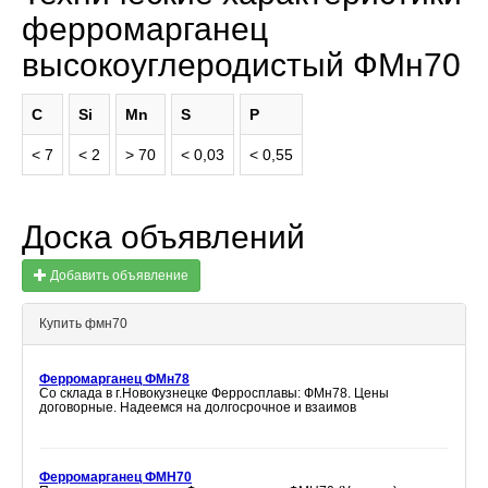
ферромарганец
высокоуглеродистый ФМн70
C
Si
Mn
S
P
< 7
< 2
> 70
< 0,03
< 0,55
Доска объявлений
Добавить объявление
Купить фмн70
Ферромарганец ФМн78
Со склада в г.Новокузнецке Ферросплавы: ФМн78. Цены
договорные. Надеемся на долгосрочное и взаимов
Ферромарганец ФМН70