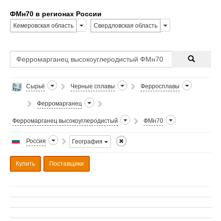
ФМн70 в регионах России
Кемеровская область
Свердловская область
Сырьё
Черные сплавы
Ферросплавы
Ферромарганец
Ферромарганец высокоуглеродистый
ФМн70
Россия
География
Купить
Поставщики