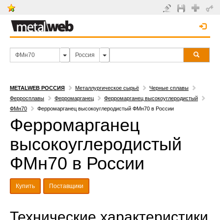
METALWEB РОССИЯ
Металлургическое сырьё
Черные сплавы
Ферросплавы
Ферромарганец
Ферромарганец высокоуглеродистый
ФМн70
Ферромарганец высокоуглеродистый ФМн70 в России
Ферромарганец
высокоуглеродистый
ФМн70 в России
Купить
Поставщики
Технические характеристики