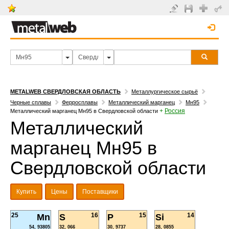
METALWEB СВЕРДЛОВСКАЯ ОБЛАСТЬ
Металлургическое сырьё
Черные сплавы
Ферросплавы
Металлический марганец
Мн95
+
Россия
Металлический марганец Мн95 в Свердловской области
Металлический
марганец Мн95 в
Свердловской области
Купить
Цены
Поставщики
25
16
15
14
Mn
S
P
Si
54, 93805
32, 066
30, 9737
28, 0855