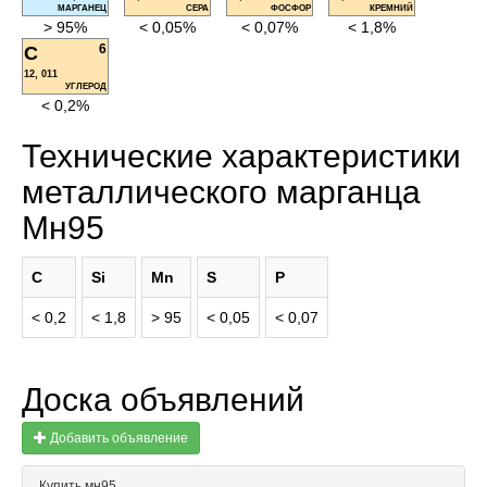
МАРГАНЕЦ
СЕРА
ФОСФОР
КРЕМНИЙ
> 95%
< 0,05%
< 0,07%
< 1,8%
6
C
12, 011
УГЛЕРОД
< 0,2%
Технические характеристики
металлического марганца
Мн95
C
Si
Mn
S
P
< 0,2
< 1,8
> 95
< 0,05
< 0,07
Доска объявлений
Добавить объявление
Купить мн95