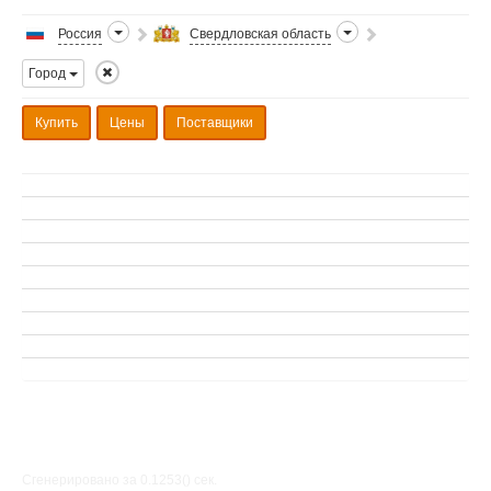
Россия
Свердловская область
Город
Купить
Цены
Поставщики
Сгенерировано за 0.1253() cек.