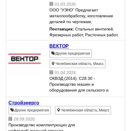
01.03.2026
ООО "УЗНО" Предлагает
металлообработку, изготовление
деталей по чертежам,
оригиналам, на обрабатывающих
Поставщик:
Стальных вентилей,
центрах, станках ЧПУ, пресс-
Фрезерных работ, Расточных работ.
форм, штампов, шестерен,
нестандартной оснастки любой
ВЕКТОР
сложности, ...
Другие предприятия
Челябинская область, Миасс
01.04.2024
ОКВЭД (2014): C28.30 -
Производство машин и
оборудования для сельского и
лесного хозяйства
Стройэнерго
Другие предприятия
Челябинская область, Миасс
28.09.2020
Производство комплектующих для
нефтедобывающей отрасли