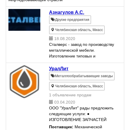
Азнагулов А.С.
Другие предприятия
Челябинская область, Миасс
18.08.2020
Сталверс - завод по производству
металлической мебели.
Изготовление типовых и
нестандартных слесарных
верстаков. У нас Вы сможете
УралЛит
купить верстаки в любых
Металлообрабатывающие заводы
комплектациях, а также
инструментальные тумбы, ...
Челябинская область, Миасс
1 объявление продам
03.04.2020
ООО "УралЛит" рады предложить
следующие услуги: ●
ИЗГОТОВЛЕНИЕ ЗАПЧАСТЕЙ
ДЛЯ А/М УРАЛ ВСЕ ВИДЫ
Поставщик:
Механической