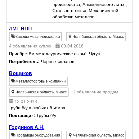
газифицируемым моделям *
производства, Алюминиевого литья,
Механическая обработка Для
Стального литья, Механической
расчета и изг...
обработки металлов.
ЛМТ НПП
Заводы металлоизделий
Челябинская область, Миасс
4 объявления куплю
09.04.2018
Приобретём металлургическое сырьё: Чугун: ...
Потребитель:
Черных сплавов.
Вощиков
Металлоторговые компании
1 объявление продам
Челябинская область, Миасс
13.01.2018
труба б/у в любых объемах
Поставщик:
Трубы б/у.
Гординов А.Н.
Продавцы оборудования
Челябинская область, Миасс