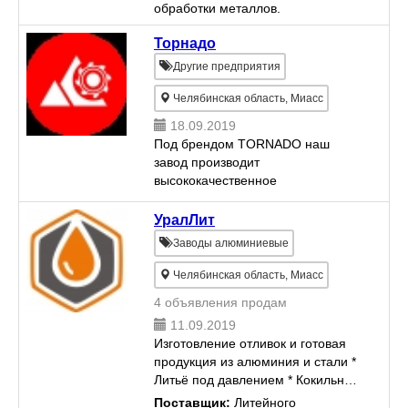
ПАТРУБКОВ СИСТЕМЫ
обработки металлов.
ОХЛАЖДЕНИЯ ● ЛИТЬЁ ПО
ГАЗИФИЦИРУЕМЫМ МОДЕЛЯМ
Торнадо
● КОКИЛЬНОЕ ЛИТЬЁ ●
Другие предприятия
МЕХАНИЧЕСКАЯ ОБРАБОТКА...
Челябинская область, Миасс
18.09.2019
Под брендом TORNADO наш
завод производит
высококачественное
оборудование для получения
кубовидного щебня с низким
УралЛит
процентом лещадности.
Заводы алюминиевые
__________________________________
* Дробилки щековые ...
Челябинская область, Миасс
4 объявления продам
11.09.2019
Изготовление отливок и готовая
продукция из алюминия и стали *
Литьё под давлением * Кокильное
литьё * Литьё по ХТС * Литьё по
Поставщик:
Литейного