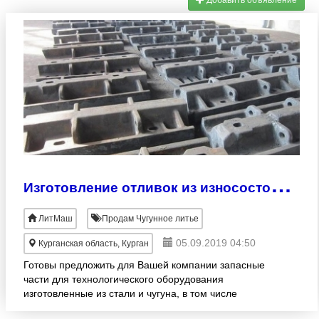
Добавить объявление
И
зготовление отливок из износостойкой стали 110Г13Л. Литье 110Г13Л
ЛитМаш
Продам Чугунное литье
05.09.2019 04:50
Курганская область, Курган
Готовы предложить для Вашей компании запасные
части для технологического оборудования
изготовленные из стали и чугуна, в том числе
специальных марок. Мы можем по Вашим чертежам