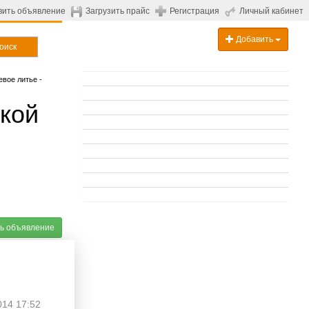
вить объявление
Загрузить прайс
Регистрация
Личный кабинет
Добавить
оиск
вое литье -
ской
ь объявление
014 17:52