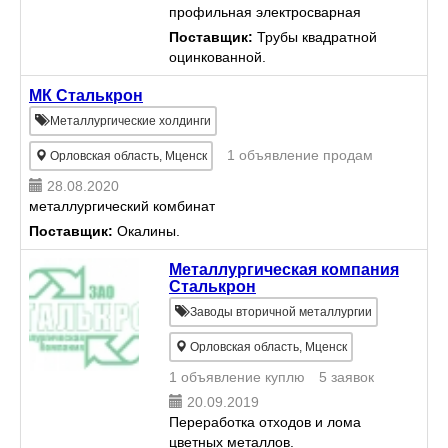
профильная электросварная
прямошовная и с замковым
Поставщик:
Трубы квадратной
соединением, оцинкованная
оцинкованной.
сталь от 1.2 до 4мм, длина до 12
метров. 40х20, 50х40, 60х40,
МК Сталькрон
60х60, 80х...
Металлургические холдинги
1 объявление продам
Орловская область, Мценск
28.08.2020
металлургический комбинат
Поставщик:
Окалины.
Металлургическая компания
Сталькрон
Заводы вторичной металлургии
Орловская область, Мценск
1 объявление куплю
5 заявок
20.09.2019
Переработка отходов и лома
цветных металлов.