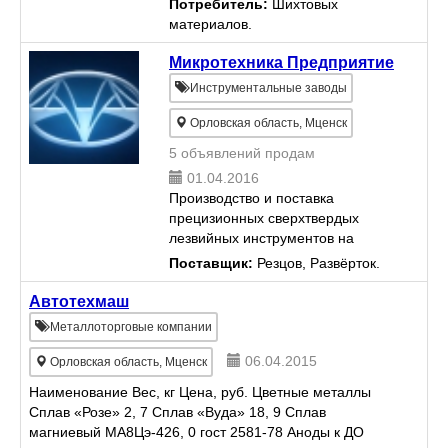
Потребитель:
Шихтовых
материалов.
Микротехника Предприятие
Инструментальные заводы
Орловская область, Мценск
5 объявлений продам
01.04.2016
Производство и поставка
прецизионных сверхтвердых
лезвийных инструментов на
основе алмаза PCD и кубического
Поставщик:
Резцов, Развёрток.
нитрида бора PCBN, монолитных
твердосплавных инструментов и
Автотехмаш
изделий, в том числе
Металлоторговые компании
инструменто...
06.04.2015
Орловская область, Мценск
Наименование Вес, кг Цена, руб. Цветные металлы
Сплав «Розе» 2, 7 Сплав «Вуда» 18, 9 Сплав
магниевый МА8Цэ-426, 0 гост 2581-78 Аноды к ДО