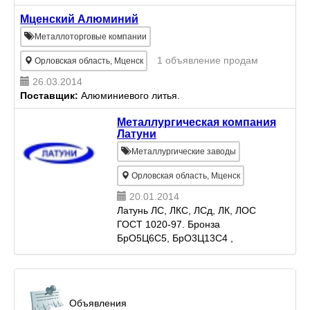
187.................
Мценский Алюминий
Металлоторговые компании
1 объявление продам
Орловская область, Мценск
26.03.2014
Поставщик:
Алюминиевого литья.
Металлургическая компания
Латуни
Металлургические заводы
Орловская область, Мценск
20.01.2014
Латунь ЛС, ЛКС, ЛСд, ЛК, ЛОС
ГОСТ 1020-97. Бронза
БрО5Ц6С5, БрО3Ц13С4 ,
БрА10Ж3. Медь марки М2, М3.
Пруток латунный литой, пруток
бронзовый литой. Диаметр
латунного прутка 18 – 60 мм
Объявления
длиной до 6 м...