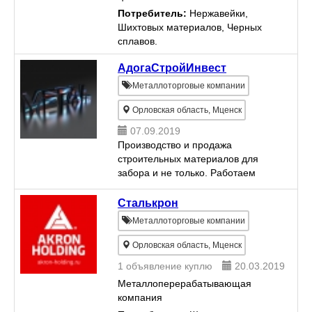
Потребитель:
Нержавейки,
Шихтовых материалов, Черных
сплавов.
АдогаСтройИнвест
Металлоторговые компании
Орловская область, Мценск
07.09.2019
Производство и продажа
строительных материалов для
забора и не только. Работаем
ОПТОМ и в РОЗНИЦУ! В продаже
имеется: - Сетка Рабица
Сталькрон
(оцинкованная) - Столбы
Металлоторговые компании
металлические (грунтовка,
заглушка, крепл...
Орловская область, Мценск
1 объявление куплю
20.03.2019
Металлоперерабатывающая
компания