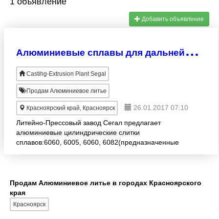
1 объявление
Добавить объявление
А
люминиевые сплавы для дальнейшего экструдирования и профиля
Castihg-Extrusion Plant Segal
Продам Алюминиевое литье
26.01.2017 07:10
Красноярский край, Красноярск
Литейно-Прессовый завод Сегал предлагает
алюминиевые цилиндрические слитки
сплавов:6060, 6005, 6060, 6082(предназначенные
для дальнейшего прессования) и большой спектр
алюминиевых литейных сплавов для ра
Продам Алюминиевое литье в городах Красноярского
края
Красноярск