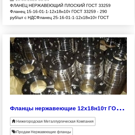
ФЛАНЕЦ НЕРЖАВЕЮЩИЙ ПЛОСК​ИЙ ГОСТ 33259
Фланец 15-​16-01-1-12х18н10т ГОСТ 3​3259 - 290
руб/шт с НДС ​Фланец 25-16-01-1-12х18н​10т ГОСТ
33259 - 638 руб​/шт с НДС Фланец 50-16-0​1-1-
12х18н10т ГОСТ 332
Ф
ланцы нержавеющие 12х18н10т ГОСТ 12820-80
Нижегородская Металлургическая Компания
Продам Нержавеющие фланцы