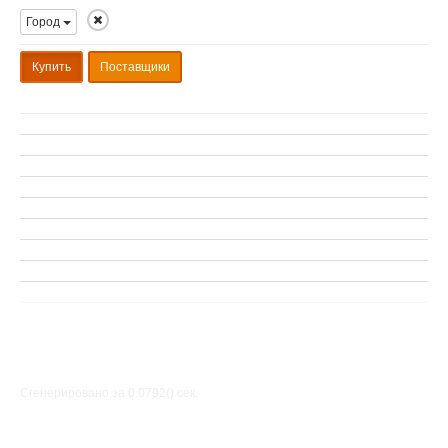
Город
Купить
Поставщики
Сгенерировано за 0.0792() cек.