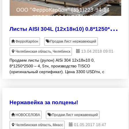
Л
исты AISI 304L (12х18н10) 0.8*1250*2500
ФерроКарбон
Продам Лист нержавеющий
13.04.2018 09:01
Челябинская область, Челябинск
Продаем листы (рулон) AISi 304 12х18н10 0,
8*1250*2500 – 4, 5тн, производство TISCO
(оригинальный сертификат). Цена 3300 USD/тн, с
НДС со склада в Челябинске, оплата в рублях по
курсу на день оплаты.
Нержавейка за полцены!
НОВОСЕЛОВА
Продам Лист нержавеющий
01.05.2017 18:47
Челябинская область, Миасс