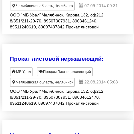
07.09.2014 09:31
Челябинская область, Челябинск
ООО “МБ Урал” Челябинск, Кирова 132, оф212
8/351/211-29-70, 89507307931, 8963461240,
89511240619, 89097437842 Прокат листовой
нержавеющий: Лист нержавеющий
ГОСТ19903/19904 ГОСТ5582, ГОСТ7350,
Прокат листовой нержавеющий:
МБ Урал
Продам Лист нержавеющий
22.08.2014 05:08
Челябинская область, Челябинск
ООО “МБ Урал” Челябинск, Кирова 132, оф212
8/351/211-29-70, 89507307931, 89634612470,
89511240619, 89097437842 Прокат листовой
нержавеющий: Лист нержавеющий
ГОСТ19903/19904 ГОСТ5582, ГОСТ7350, Пр.1
Н
ержавеющий прокат. Цены ниже заводских