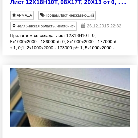
Л
ист 12Х18Н10Т, 08Х17Т, 20Х13 от 0, 5мм до 100 мм
АРМАДА
Продам Лист нержавеющий
26.12.2015 22:32
Челябинская область, Челябинск
Прелагаем со склада. лист 12Х18Н10Т: 0,
5х1000х2000 - 186000р/т 0, 8х1000х2000 - 177000р/
т 1, 0;1, 2х1000х2000 - 173000 р/т 1, 5х1000х2000 -
171000 р/тн 2-3, 5х1000х2000 - 169000 р/т 4-
6х1000х2000-40