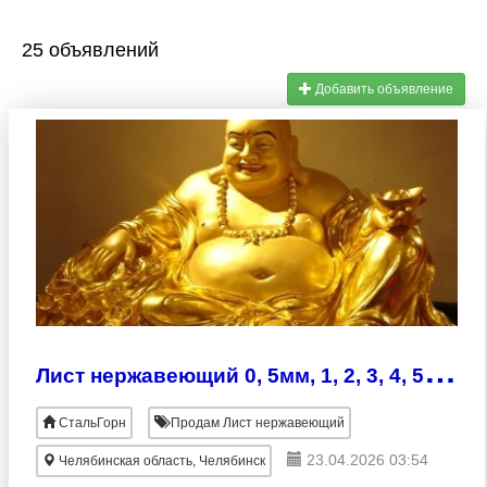
25 объявлений
Добавить объявление
Л
ист нержавеющий 0, 5мм, 1, 2, 3, 4, 5, 6, 8, 10, 12, 14, 16, 18мм 12Х18Н10Т. Лист 1, 0мм 08Х17т(AISI 439).
СтальГорн
Продам Лист нержавеющий
23.04.2026 03:54
Челябинская область, Челябинск