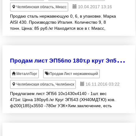
10.04.2017 13:16
Челябинская область, Миасс
Продаю сталь нержавеющую 0, 6, в упаковке. Марка
AISI 430. Производство Италия. Количество 9, 8
тонн. Цена: 85 руб./кг Находится все в г. Миасс,
Челябинской области.
П
родам лист ЭП56по 180т.р круг Эп543 по 630т.р
МеталлТорг
Продам Лист нержавеющий
16.11.2016 03:22
Челябинская область, Челябинск
Предлагаем лист ЭП56 10х1430х4140 - 1шт. вес
471кг. Цена 180руб./кг Круг ЭП543 (ХН40МДТЮ) ков.
ф200(185)х3550 -780кг УЗК+Хим.заключение, есть
отбой. Цена 630руб.