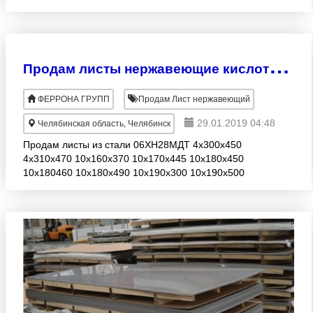
8х230х290 8х230х320 8х230х330 8х230х370
8х340х750 10х180х730 10х
П
родам листы нержавеющие кислотостойкие
ФЕРРОНА ГРУПП
Продам Лист нержавеющий
29.01.2019 04:48
Челябинская область, Челябинск
Продам листы из стали 06ХН28МДТ 4х300х450
4х310х470 10х160х370 10х170х445 10х180х450
10х180460 10х180х490 10х190х300 10х190х500
10х190х660 10х190х690 10х190х830 10х190х860
10х200х420 10