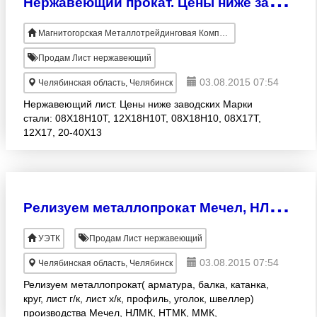
Магнитогорская Металлотрейдинговая Компания
Продам Лист нержавеющий
03.08.2015 07:54
Челябинская область, Челябинск
Нержавеющий лист. Цены ниже заводских Марки
стали: 08Х18Н10Т, 12Х18Н10Т, 08Х18Н10, 08Х17Т,
12Х17, 20-40Х13
Р
елизуем металлопрокат Мечел, НЛМК, НТМК, ММК
УЭТК
Продам Лист нержавеющий
03.08.2015 07:54
Челябинская область, Челябинск
Релизуем металлопрокат( арматура, балка, катанка,
круг, лист г/к, лист х/к, профиль, уголок, швеллер)
производства Мечел, НЛМК, НТМК, ММК,