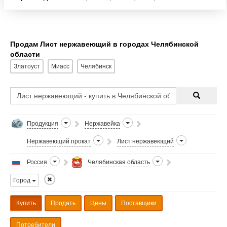
Новокузнецкого меткомбината, Нижнесергинского
метзавода, легирован
Продам Лист нержавеющий в городах Челябинской
области
Златоуст
Миасс
Челябинск
Продукция
Нержавейка
Нержавеющий прокат
Лист нержавеющий
Россия
Челябинская область
Город
Купить
Продать
Цены
Поставщики
Потребители